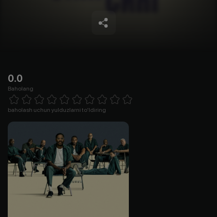
0.0
Baholang
Empty
1 Star
2 Stars
3 Stars
4 Stars
5 Stars
6 Stars
7 Stars
8 Stars
9 Stars
10 Stars
baholash uchun yulduzlarni to'ldiring