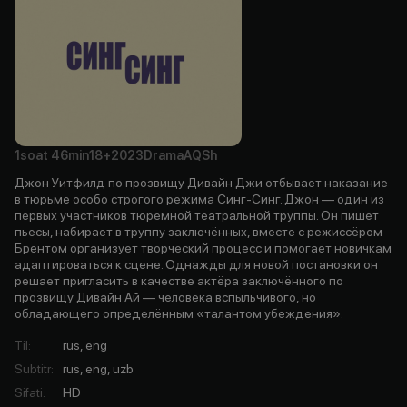
1soat
46min
18+
2023
Drama
AQSh
Джон Уитфилд по прозвищу Дивайн Джи отбывает наказание
в тюрьме особо строгого режима Синг-Синг. Джон — один из
первых участников тюремной театральной труппы. Он пишет
пьесы, набирает в труппу заключённых, вместе с режиссёром
Брентом организует творческий процесс и помогает новичкам
адаптироваться к сцене. Однажды для новой постановки он
решает пригласить в качестве актёра заключённого по
прозвищу Дивайн Ай — человека вспыльчивого, но
обладающего определённым «талантом убеждения».
Til
:
rus, eng
Subtitr
:
rus, eng, uzb
Sifati
:
HD