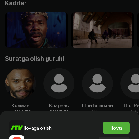
Kadrlar
Suratga olish guruhi
Колман
Кларенс
Шон Блэкман
Пол Р
Доминго
Маклин
Aktyor
Akty
Aktyor
Aktyor
Ilova
Ilovaga o'tish