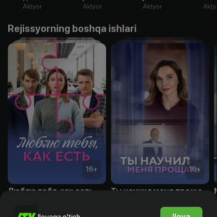
Aktyor
Aktyor
Aktyor
Akty
Rejissyorning boshqa ishlari
16
+
16
+
Люблю тебя, как есть
Ты научил меня прощать
Obuna
Obuna
Ilova
Ilovaga o'tish