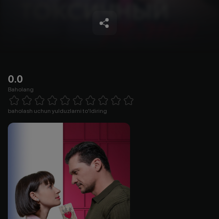
0.0
Baholang
Empty
1 Star
2 Stars
3 Stars
4 Stars
5 Stars
6 Stars
7 Stars
8 Stars
9 Stars
10 Stars
baholash uchun yulduzlarni to'ldiring