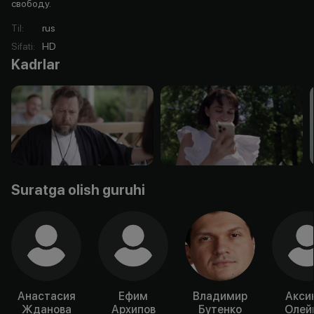
свободу.
Til
:
rus
Sifati
:
HD
Kadrlar
Suratga olish guruhi
Анастасия
Ефим
Владимир
Акси
Жданова
Архипов
Бутенко
Олей