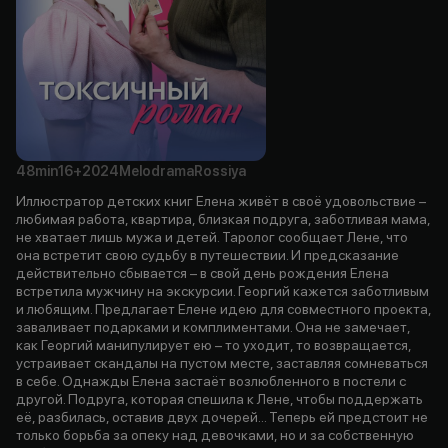
48min
16+
2024
Melodrama
Rossiya
Иллюстратор детских книг Елена живёт в своё удовольствие –
любимая работа, квартира, близкая подруга, заботливая мама,
не хватает лишь мужа и детей. Таролог сообщает Лене, что
она встретит свою судьбу в путешествии. И предсказание
действительно сбывается – в свой день рождения Елена
встретила мужчину на экскурсии. Георгий кажется заботливым
и любящим. Предлагает Елене идею для совместного проекта,
заваливает подарками и комплиментами. Она не замечает,
как Георгий манипулирует ею – то уходит, то возвращается,
устраивает скандалы на пустом месте, заставляя сомневаться
в себе. Однажды Елена застаёт возлюбленного в постели с
другой. Подруга, которая спешила к Лене, чтобы поддержать
её, разбилась, оставив двух дочерей... Теперь ей предстоит не
только борьба за опеку над девочками, но и за собственную