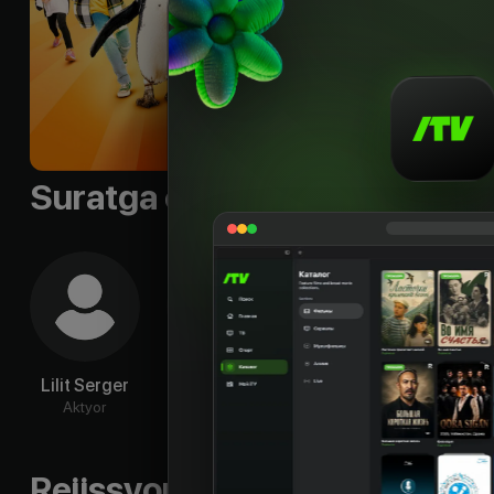
и вернуть пингвина 
Til
:
rus, deu
Subtitr
:
rus, uzb
Sifati
:
HD
Suratga olish guruhi
Lilit Serger
Cara Vondey
Rona Regjepi
Момо
Aktyor
Aktyor
Aktyor
Ak
Rejissyorning boshqa ishlari