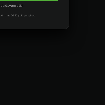
da davom etish
ud · macOS 12 yoki yangiroq