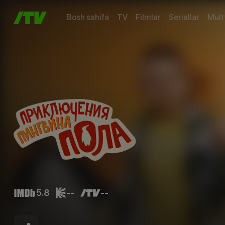
Bosh sahifa
TV
Filmlar
Seriallar
Mult
5.8
--
--