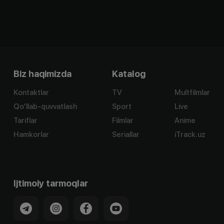
Biz haqimizda
Katalog
Kontaktlar
TV
Multfilmlar
Qo'llab-quvvatlash
Sport
Live
Tariflar
Filmlar
Anime
Hamkorlar
Seriallar
iTrack.uz
Ijtimoiy tarmoqlar