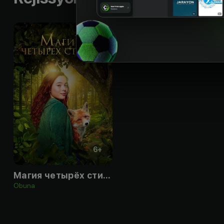
6
+
Магия четырёх стихий
Obuna