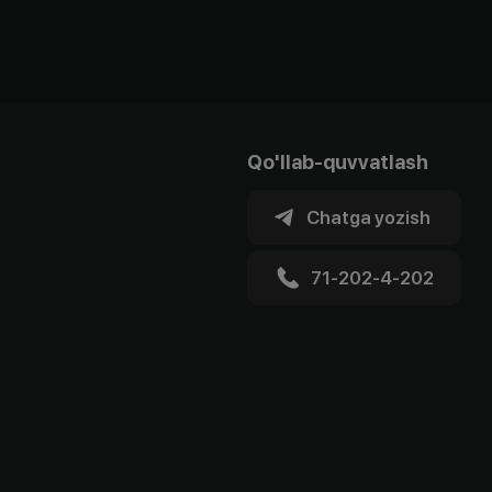
Qo'llab-quvvatlash
Chatga yozish
71-202-4-202