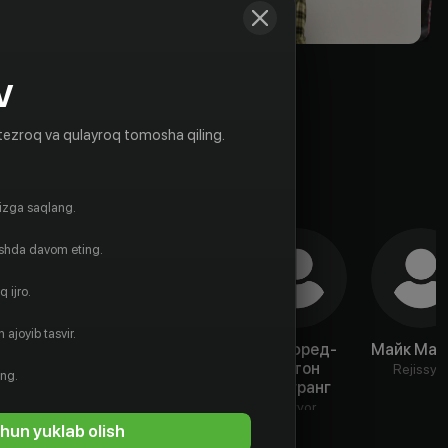
V
tezroq va qulayroq tomosha qiling.
gizga saqlang.
ishda davom eting.
 ijro.
 ajoyib tasvir.
Феликс
Барбара
Манфред-
Майк Мар
Кларе
Романер
Антон
Rejissyo
ing.
Альгранг
Aktyor
Aktyor
Aktyor
hun yuklab olish