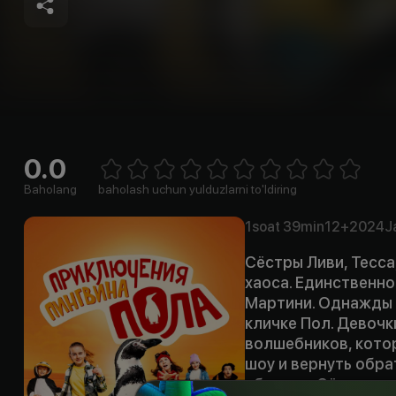
0.0
Empty
1 Star
2 Stars
3 Stars
4 Stars
5 Stars
6 Stars
7 Stars
8 Stars
9 Stars
10 Stars
Baholang
baholash uchun yulduzlarni to'ldiring
1soat
39min
12+
2024
J
Сёстры Ливи, Тесс
хаоса. Единственно
Мартини. Однажды в
кличке Пол. Девочк
волшебников, кото
шоу и вернуть обра
сбежать. Сёстры р