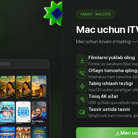
обратно в зоопарк к его семье.
YANGI · MACOS
Mac uchun iT
Mac uchun ilovani o'rnating — 
Filmlarni yuklab oling
Filmlar va seriallarni Mac'in
Oflayn tomosha qiling
Internetsiz ham tomosha qil
Tabiiy ishlash tezligi
macOS uchun yaratilgan silliq
Tiniq 4K sifat
HDR qo'llab-quvvatlashi bilan
 Байер
Giovanni
Янине Кунце
Макс Гирман
Tasvir ustida tasvir
Francesco
tyor
Aktyor
Aktyor
Ishlаб turib ham tomosha qil
Aktyor
Mac uc