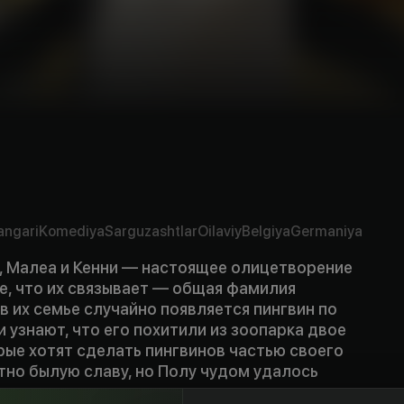
angari
Komediya
Sarguzashtlar
Oilaviy
Belgiya
Germaniya
а, Малеа и Кенни — настоящее олицетворение
е, что их связывает — общая фамилия
 их семье случайно появляется пингвин по
и узнают, что его похитили из зоопарка двое
рые хотят сделать пингвинов частью своего
тно былую славу, но Полу чудом удалось
ешают сорвать план магических преступников