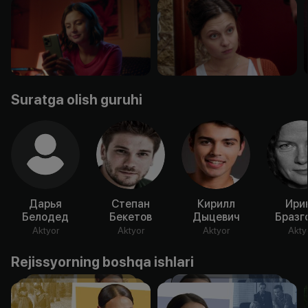
Suratga olish guruhi
Дарья
Степан
Кирилл
Ири
Белодед
Бекетов
Дыцевич
Бразг
Aktyor
Aktyor
Aktyor
Akty
Rejissyorning boshqa ishlari