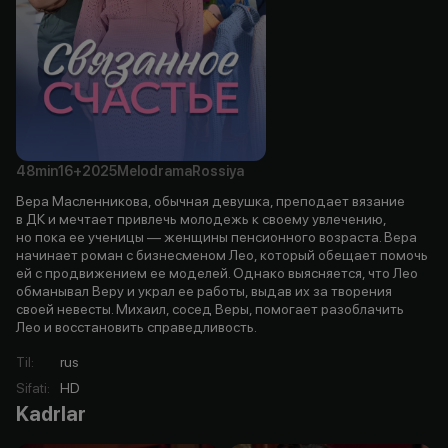
48min
16+
2025
Melodrama
Rossiya
Вера Масленникова, обычная девушка, преподает вязание
в ДК и мечтает привлечь молодежь к своему увлечению,
но пока ее ученицы — женщины пенсионного возраста. Вера
начинает роман с бизнесменом Лео, который обещает помочь
ей с продвижением ее моделей. Однако выясняется, что Лео
обманывал Веру и украл ее работы, выдав их за творения
своей невесты. Михаил, сосед Веры, помогает разоблачить
Лео и восстановить справедливость.
Til
:
rus
Sifati
:
HD
Kadrlar