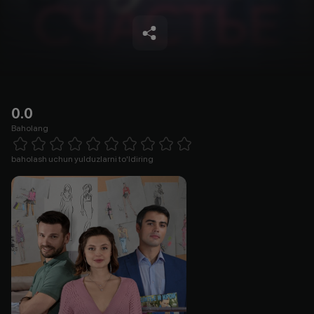
0.0
Baholang
Empty
1 Star
2 Stars
3 Stars
4 Stars
5 Stars
6 Stars
7 Stars
8 Stars
9 Stars
10 Stars
baholash uchun yulduzlarni to'ldiring