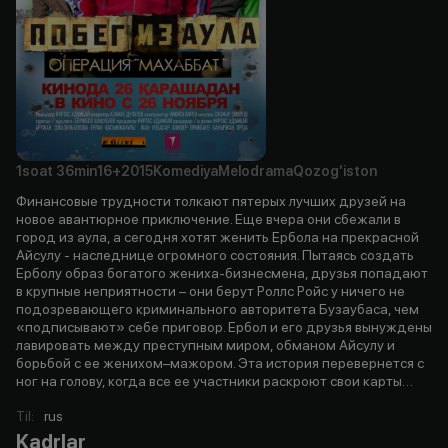
1soat
36min
16+
2015
Komediya
Melodrama
Qozog’iston
Финансовые трудности толкают пятерых лучших друзей на
новое авантюрное приключение. Еще вчера они сбежали в
город из аула, а сегодня хотят женить Ербола на прекрасной
Айсулу - наследнице огромного состояния. Пытаясь создать
Ерболу образ богатого жениха-бизнесмена, друзья попадают
в крупные неприятности – они берут Роллс Ройс у ничего не
подозревающего криминального авторитета Бузаубаса, чем
«подписывают» себе приговор. Ербол и его друзья вынуждены
лавировать между преступным миром, обманом Айсулу и
борьбой с ее женихом–мажором. Эта история перевернется с
ног на голову, когда все ее участники раскроют свои карты…
Til
:
rus
Kadrlar