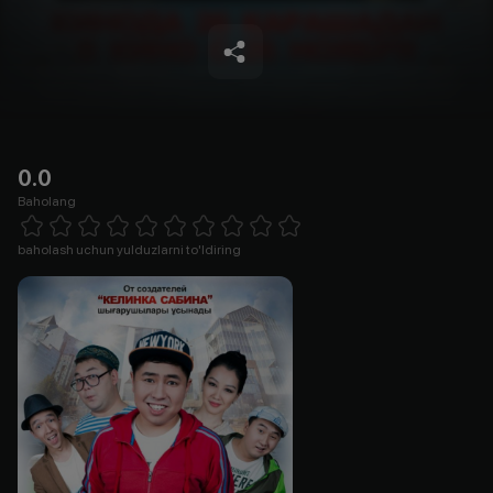
0.0
Baholang
Empty
1 Star
2 Stars
3 Stars
4 Stars
5 Stars
6 Stars
7 Stars
8 Stars
9 Stars
10 Stars
baholash uchun yulduzlarni to'ldiring