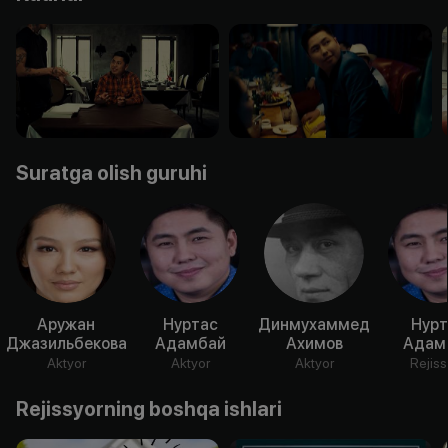
Suratga olish guruhi
Аружан
Нуртас
Динмухаммед
Нурт
Джазильбекова
Адамбай
Ахимов
Адам
Aktyor
Aktyor
Aktyor
Rejiss
Rejissyorning boshqa ishlari