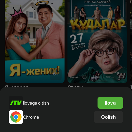
6
+
16
+
Я – жених
Сваты
Bepul
Obuna
Ilova
Ilovaga o'tish
Qolish
Chrome