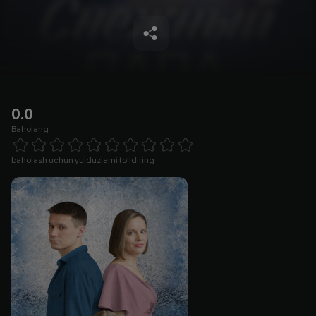
0.0
Baholang
Empty
1 Star
2 Stars
3 Stars
4 Stars
5 Stars
6 Stars
7 Stars
8 Stars
9 Stars
10 Stars
baholash uchun yulduzlarni to'ldiring