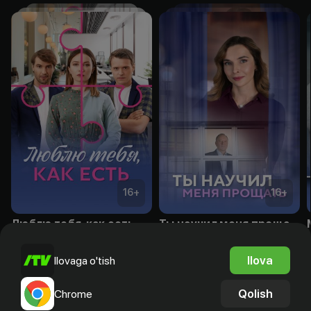
16
+
16
+
Люблю тебя, как есть
Ты научил меня прощать
Obuna
Obuna
Ilova
Ilovaga o'tish
Qolish
Chrome