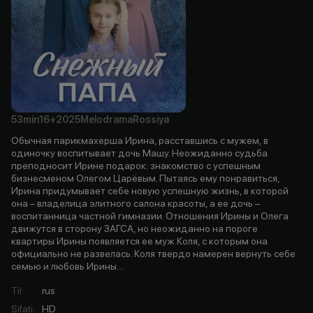
53min
16+
2025
Melodrama
Rossiya
Обычная парикмахерша Ирина, расставшись с мужем, в
одиночку воспитывает дочь Машу. Неожиданно судьба
преподносит Ирине подарок: знакомство с успешным
бизнесменом Олегом Царёвым. Пытаясь ему понравиться,
Ирина придумывает себе новую успешную жизнь, в которой
она – владелица элитного салона красоты, а ее дочь –
воспитанница частной гимназии. Отношения Ирины и Олега
движутся в сторону ЗАГСА, но неожиданно на пороге
квартиры Ирины появляется ее муж Коля, с которым она
официально не развелась. Коля твердо намерен вернуть себе
семью и любовь Ирины…
Til
:
rus
Sifati
:
HD