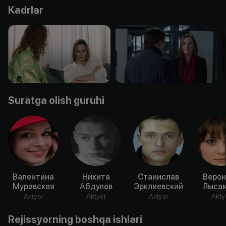
Kadrlar
Suratga olish guruhi
Валентина
Никита
Станислав
Верон
Муравская
Абдулов
Эрклиевский
Лысак
Aktyor
Aktyor
Aktyor
Akty
Rejissyorning boshqa ishlari