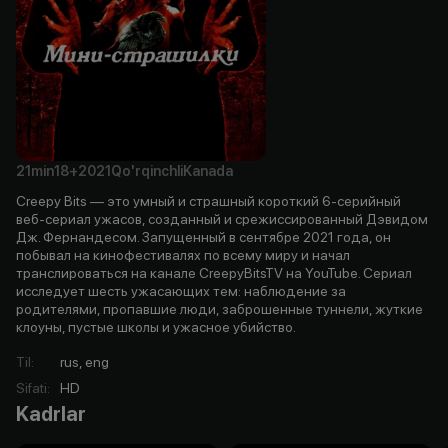
21min
18+
2021
Qo'rqinchli
Kanada
Creepy Bits — это умный и страшный короткий 6-серийный
веб-сериал ужасов, созданный и срежиссированный Дэвидом
Дж. Фернандесом. Запущенный в сентябре 2021 года, он
побывал на кинофестивалях по всему миру и начал
транслироваться на канале CreepyBitsTV на YouTube. Сериал
исследует шесть ужасающих тем: наблюдение за
родителями, пропавшие люди, заброшенные туннели, жуткие
клоуны, пустые школы и ужасное убийство.
Til
:
rus, eng
Sifati
:
HD
Kadrlar