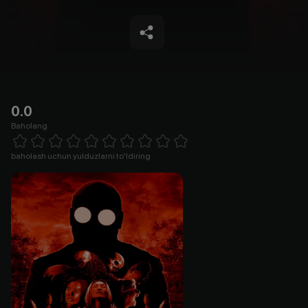
0.0
Baholang
Empty
1 Star
2 Stars
3 Stars
4 Stars
5 Stars
6 Stars
7 Stars
8 Stars
9 Stars
10 Stars
baholash uchun yulduzlarni to'ldiring