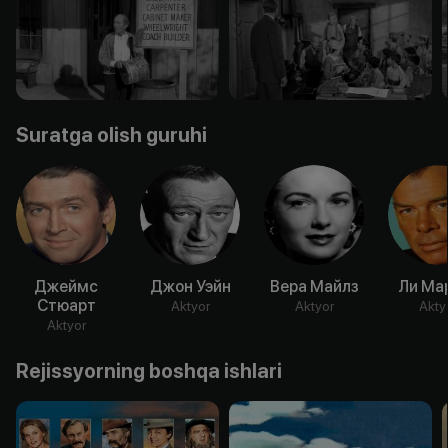
Suratga olish guruhi
Джеймс
Джон Уэйн
Вера Майлз
Ли Ма
Стюарт
Aktyor
Aktyor
Akty
Aktyor
Rejissyorning boshqa ishlari