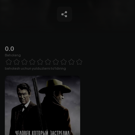
0.0
Baholang
Empty
1 Star
2 Stars
3 Stars
4 Stars
5 Stars
6 Stars
7 Stars
8 Stars
9 Stars
10 Stars
baholash uchun yulduzlarni to'ldiring