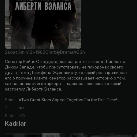
2soat
3min
12+
1962
G'arbiy
Drama
AQSh
Сенатор Рэйнс Стоддард возвращается в город Шинбон на
Диком Западе, чтобы присутствовать на похоронах своего
друга, Тома Донифона. Журналисту, который расспрашивает
его о причине визита, сенатор рассказывает историю о том,
как начиналась его карьера — карьера человека, который
застрелил Либерти Вэланса.
Shior
:
«Two Great Stars Appear Together For the First Time!»
Til
:
rus
Sifati
:
HD
Kadrlar