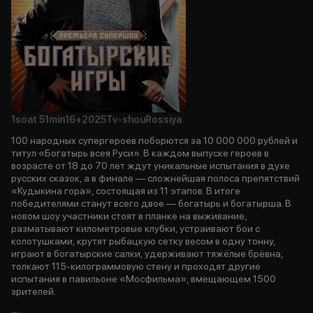
1soat
51min
16+
2025
Tv-shou
Rossiya
100 народных супергероев поборются за 10 000 000 рублей и
титул «Богатырь всея Руси». В каждом выпуске героев в
возрасте от 18 до 70 лет ждут уникальные испытания в духе
русских сказок, а в финале — сложнейшая полоса препятствий
«Кудыкина гора», состоящая из 11 этапов. В итоге
победителями станут всего двое — богатырь и богатырша. В
новом шоу участники стоят в планке на выживание,
разматывают километровые клубки, устраивают бои с
колотушками, крутят рыбацкую сетку весом в одну тонну,
играют в богатырские салки, удерживают тяжёлые брёвна,
толкают 115-килограммовую стену и проходят другие
испытания в павильоне «Мосфильма», вмещающем 1500
зрителей.