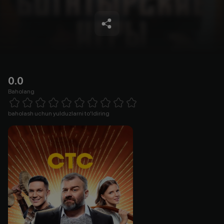
0.0
Baholang
Empty
1 Star
2 Stars
3 Stars
4 Stars
5 Stars
6 Stars
7 Stars
8 Stars
9 Stars
10 Stars
baholash uchun yulduzlarni to'ldiring