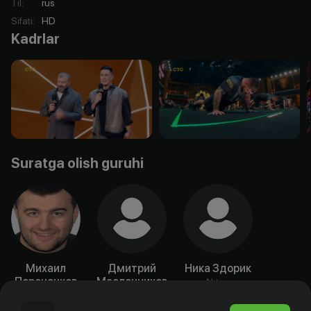
Til
:
rus
Sifati
:
HD
Kadrlar
Suratga olish guruhi
Михаил
Дмитрий
Ника Здорик
Пореченков
Масленников
Aktyor
Aktyor
Aktyor