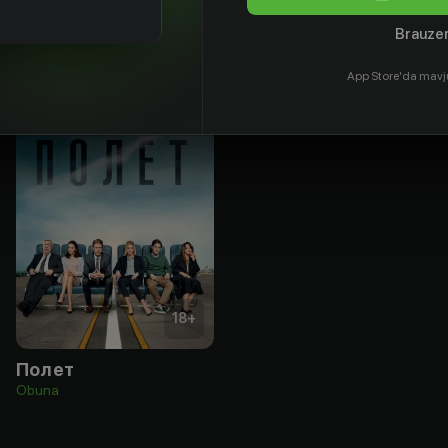
Brauzer
App Store'da mavj
18
+
Полет
Obuna