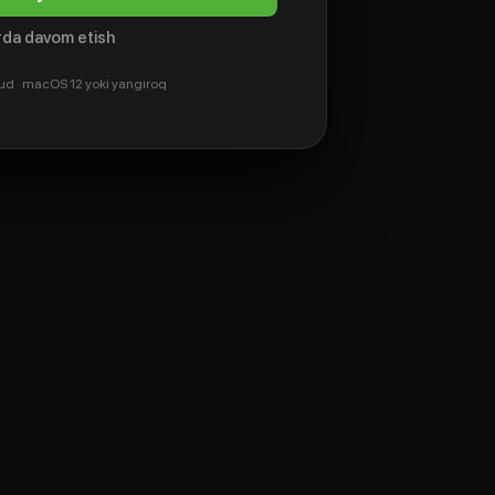
da davom etish
ud · macOS 12 yoki yangiroq