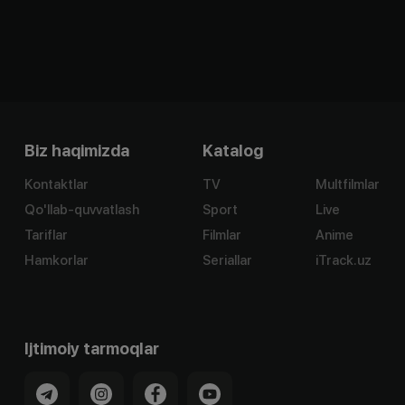
Biz haqimizda
Katalog
Kontaktlar
TV
Multfilmlar
Qo'llab-quvvatlash
Sport
Live
Tariflar
Filmlar
Anime
Hamkorlar
Seriallar
iTrack.uz
Ijtimoiy tarmoqlar