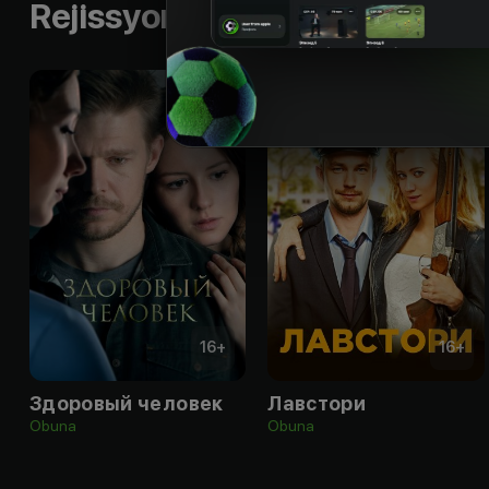
Rejissyorning boshqa ishlari
16
+
16
+
Здоровый человек
Лавстори
Obuna
Obuna