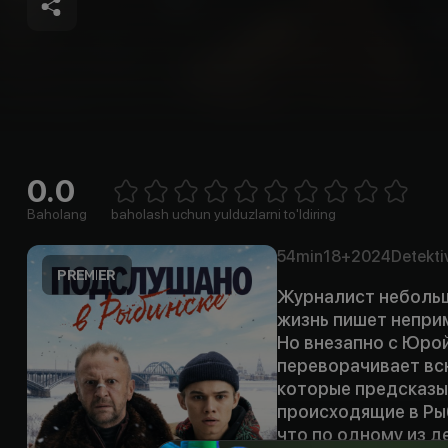
0.0
Empty
1 Star
2 Stars
3 Stars
4 Stars
5 Stars
6 Stars
7 Stars
8 Stars
9 Stars
10 Stars
Baholang
baholash uchun yulduzlarni to'ldiring
54min
18+
2024
Detekti
Журналист небольш
жизнь пишет непри
Но внезапно с Юро
переворачивает всю
которые предсказы
происходящие в Рыб
что по одному из 