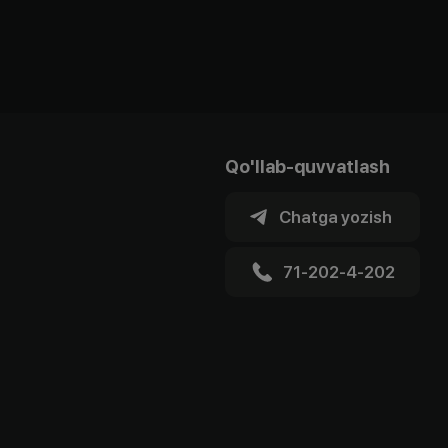
Qo'llab-quvvatlash
Chatga yozish
71-202-4-202