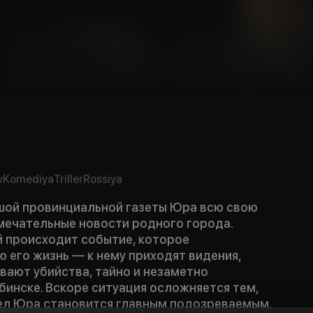
v
Komediya
Triller
Rossiya
ой провинциальной газеты Юра всю свою
мечательные новости родного города.
й происходит событие, которое
 его жизнь — к нему приходят видения,
вают убийства, тайно и незаметно
инске. Вскоре ситуация осложняется тем,
дел Юра становится главным подозреваемым.