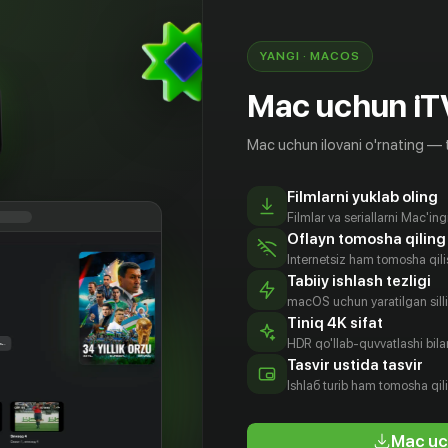
YANGI · MACOS
Mac uchun iT
Mac uchun ilovani o'rnating — 
Filmlarni yuklab oling
Filmlar va seriallarni Mac'in
Oflayn tomosha qiling
Internetsiz ham tomosha qil
Tabiiy ishlash tezligi
macOS uchun yaratilgan silliq
Tiniq 4K sifat
HDR qo'llab-quvvatlashi bilan
хаил
Варвара
Юлия
Сергей
Tasvir ustida tasvir
емер
Володина
Хлынина
Дьяков
Ishlаб turib ham tomosha qil
tyor
Aktyor
Aktyor
Aktyor
Mac uc