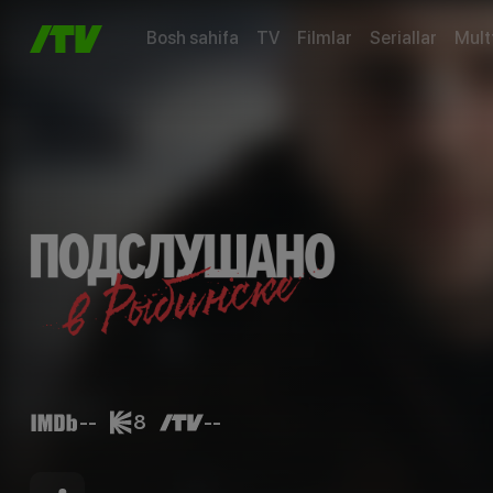
Bosh sahifa
TV
Filmlar
Seriallar
Mult
--
8
--