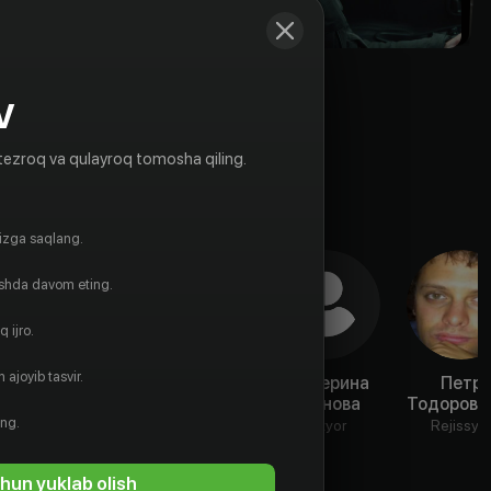
V
tezroq va qulayroq tomosha qiling.
gizga saqlang.
ishda davom eting.
 ijro.
 ajoyib tasvir.
Григорий
Сергей
Екатерина
Петр
Калинин
Козик
Чаннова
Тодоровс
ing.
Aktyor
Aktyor
Aktyor
Rejissyo
hun yuklab olish