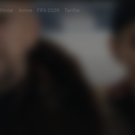
filmlar
Anime
FIFA 2026
Tariflar