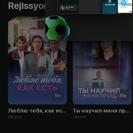
Rejissyorning boshqa ishlari
16
+
16
+
Люблю тебя, как есть
Ты научил меня прощать
Obuna
Obuna