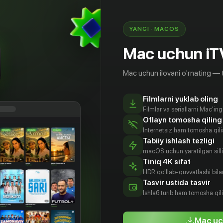
ши, но еще и поставил ультиматум – либо она
енка, либо он разрушает её карьеру. Даше
ься за своё счастье и обрести настоящую
YANGI · MACOS
Mac uchun iT
Mac uchun ilovani o'rnating — 
Filmlarni yuklab oling
Filmlar va seriallarni Mac'in
Oflayn tomosha qiling
Internetsiz ham tomosha qil
Tabiiy ishlash tezligi
macOS uchun yaratilgan silliq
Tiniq 4K sifat
HDR qo'llab-quvvatlashi bilan
ерий
Акилина
Таисия
Мария
Tasvir ustida tasvir
ппо
Соколова
Закирова
Бокова
Ishlаб turib ham tomosha qil
tyor
Aktyor
Aktyor
Aktyor
Mac uc