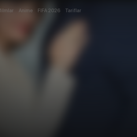
filmlar
Anime
FIFA 2026
Tariflar