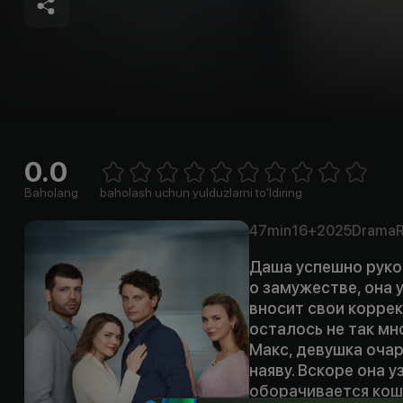
0.0
Empty
1 Star
2 Stars
3 Stars
4 Stars
5 Stars
6 Stars
7 Stars
8 Stars
9 Stars
10 Stars
Baholang
baholash uchun yulduzlarni to'ldiring
47min
16+
2025
Drama
R
Даша успешно руко
о замужестве, она 
вносит свои коррек
осталось не так мн
Макс, девушка очар
наяву. Вскоре она у
оборачивается кош