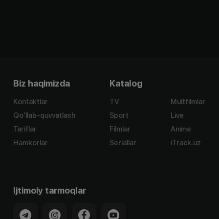
Biz haqimizda
Katalog
Kontaktlar
TV
Multfilmlar
Qo'llab-quvvatlash
Sport
Live
Tariflar
Filmlar
Anime
Hamkorlar
Seriallar
iTrack.uz
Ijtimoiy tarmoqlar