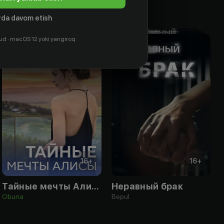
da davom etish
ud · macOS 12 yoki yangiroq
16
+
16
+
Тайные мечты Алисы
Неравный брак
Obuna
Bepul