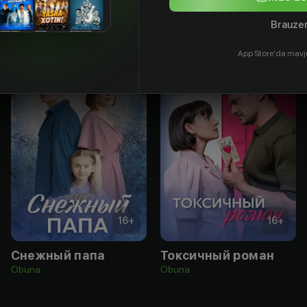
Brauzer
App Store'da mavj
16
+
16
+
Снежный папа
Токсичный роман
Obuna
Obuna