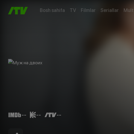
Bosh sahifa
TV
Filmlar
Seriallar
Mult
--
--
--