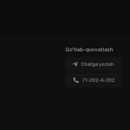
Qo'llab-quvvatlash
Chatga yozish
71-202-4-202