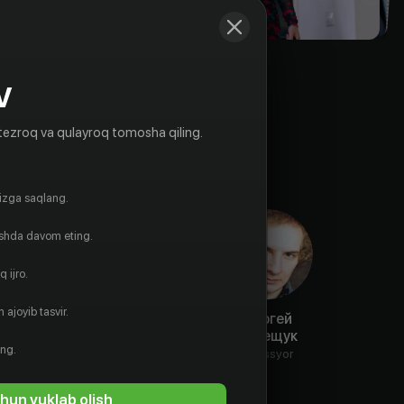
V
tezroq va qulayroq tomosha qiling.
gizga saqlang.
ishda davom eting.
 ijro.
 ajoyib tasvir.
Максим
Дарина
Сергей
Ратинер
Резниченко
Терещук
ing.
Aktyor
Aktyor
Rejissyor
hun yuklab olish