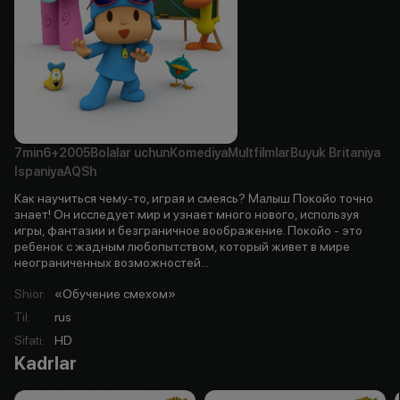
7min
6+
2005
Bolalar uchun
Komediya
Multfilmlar
Buyuk Britaniya
Ispaniya
AQSh
Как научиться чему-то, играя и смеясь? Малыш Покойо точно
знает! Он исследует мир и узнает много нового, используя
игры, фантазии и безграничное воображение. Покойо - это
ребенок с жадным любопытством, который живет в мире
неограниченных возможностей...
Shior
:
«Обучение смехом»
Til
:
rus
Sifati
:
HD
Kadrlar