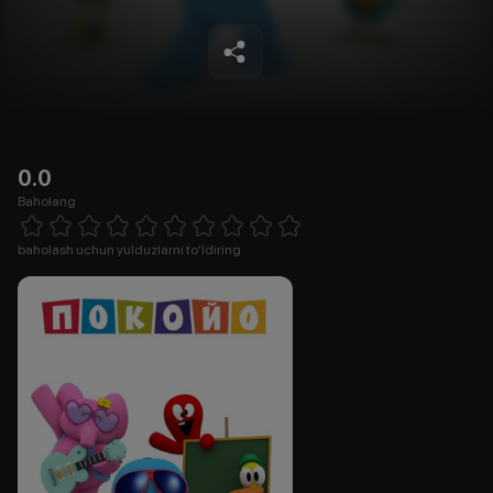
0.0
Baholang
Empty
1 Star
2 Stars
3 Stars
4 Stars
5 Stars
6 Stars
7 Stars
8 Stars
9 Stars
10 Stars
baholash uchun yulduzlarni to'ldiring