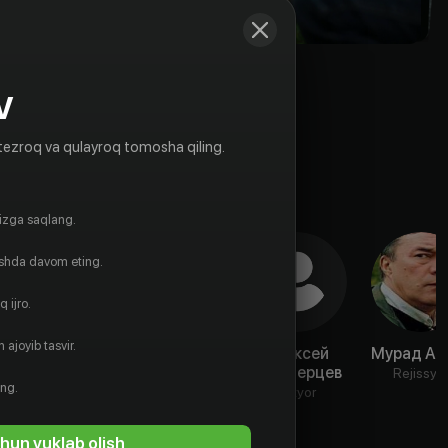
V
tezroq va qulayroq tomosha qiling.
gizga saqlang.
ishda davom eting.
 ijro.
 ajoyib tasvir.
Тина
Алиса
Алексей
Мурад Ал
Тарусина
Варова
Белозерцев
Rejissyo
ing.
Aktyor
Aktyor
Aktyor
hun yuklab olish