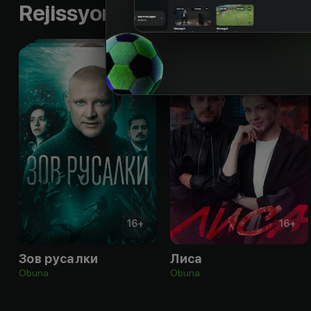
Rejissyorning boshqa ishlari
16
+
16
+
Зов русалки
Лиса
Obuna
Obuna