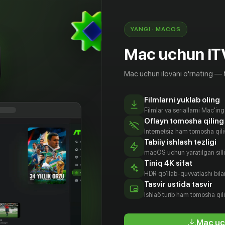
о не обычное и что оно тесно связано
 его семейной реликвией, в которой спрятано
камней, имеющих далеко не только финансовую
YANGI · MACOS
Mac uchun iT
Mac uchun ilovani o'rnating — 
Filmlarni yuklab oling
Filmlar va seriallarni Mac'in
Oflayn tomosha qiling
Internetsiz ham tomosha qil
Tabiiy ishlash tezligi
macOS uchun yaratilgan silliq
Tiniq 4K sifat
HDR qo'llab-quvvatlashi bilan
ргей
Юлия
Артур
Наталья
Tasvir ustida tasvir
ушев
Шубарева
Харитоненко
Иохвидова
Ishlаб turib ham tomosha qil
tyor
Aktyor
Aktyor
Aktyor
Mac uc