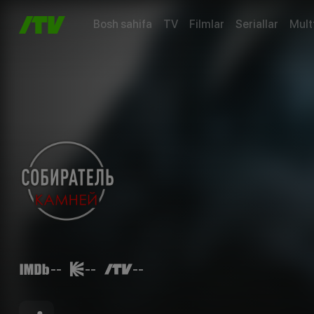
Bosh sahifa
TV
Filmlar
Seriallar
Mult
--
--
--