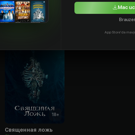
tyor
Aktyor
Aktyor
Mac uc
Brauzer
App Store'da mavj
18
+
Священная ложь