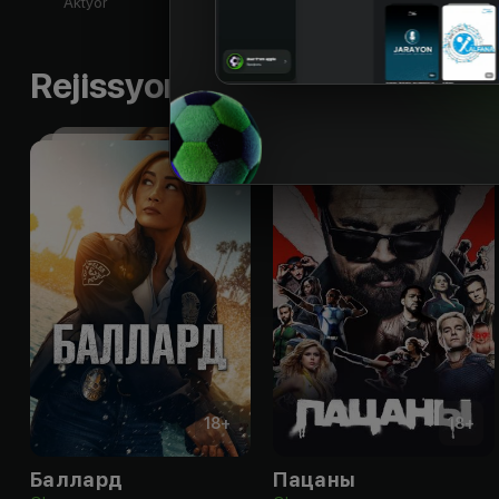
Aktyor
Aktyor
Ak
Rejissyorning boshqa ishlari
18
+
18
+
Баллард
Пацаны