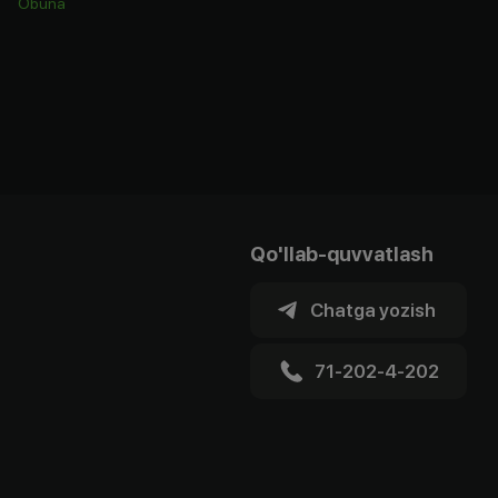
Obuna
Qo'llab-quvvatlash
Chatga yozish
71-202-4-202