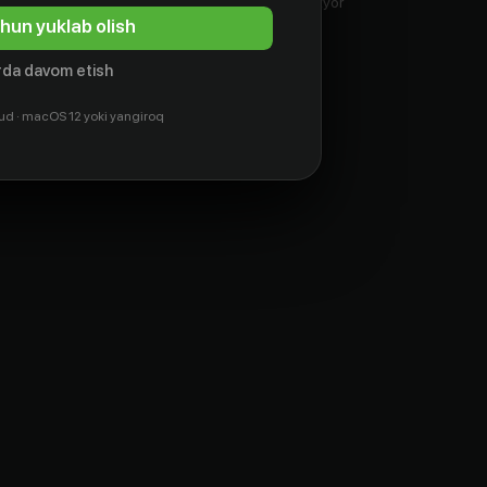
Aktyor
Aktyor
Aktyor
hun yuklab olish
da davom etish
ud · macOS 12 yoki yangiroq