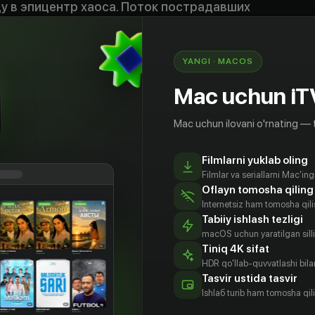
у в эпицентр хаоса. Поток пострадавших
ичивается, и Дэнни вместе с командой
я лицом к лицу с испытаниями, которые
ессионализм и стойкость на прочность.
YANGI · MACOS
т измениться в одно мгновение»
Mac uchun iT
 uzb
Mac uchun ilovani o'rnating — 
Filmlarni yuklab oling
Filmlar va seriallarni Mac'in
Oflayn tomosha qiling
Internetsiz ham tomosha qil
Tabiiy ishlash tezligi
macOS uchun yaratilgan silliq
Tiniq 4K sifat
HDR qo'llab-quvvatlashi bilan
Tasvir ustida tasvir
есси
Jessy Yates
Челси
Артуро дель
Ishlаб turib ham tomosha qil
шер
Мюрхэд
Пуэрто
Aktyor