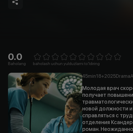
0.0
Empty
1 Star
2 Stars
3 Stars
4 Stars
5 Stars
6 Stars
7 Stars
8 Stars
9 Stars
10 Stars
Baholang
baholash uchun yulduzlarni to'ldiring
45min
18+
2025
Drama
Молодая врач ско
получает повышени
травматологически
новой должности и
справляться с тру
отделения Ксандер
роман. Неожиданно