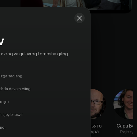
V
tezroq va qulayroq tomosha qiling.
gizga saqlang.
ishda davom eting.
 ijro.
 ajoyib tasvir.
Жустина
Даниэла
Сантьяго
Сара Бо
ing.
Мачадо
Нивз
Сегура
Rejissyo