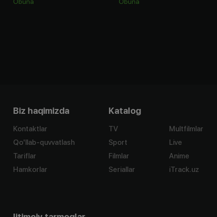
Obuna
Obuna
Biz haqimizda
Katalog
Kontaktlar
TV
Multfilmlar
Qo'llab-quvvatlash
Sport
Live
Tariflar
Filmlar
Anime
Hamkorlar
Seriallar
iTrack.uz
Ijtimoiy tarmoqlar