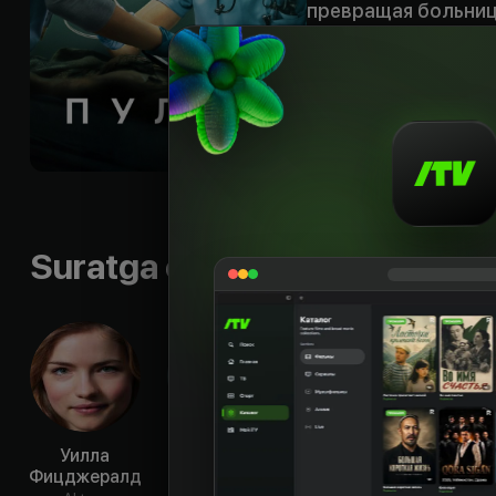
превращая больниц
стремительно увел
медиков оказываетс
проверяют их проф
Shior
:
«Жизнь може
Til
:
rus, eng
Subtitr
:
rus, eng, eng,
Sifati
:
HD
Suratga olish guruhi
Уилла
Колин
Джек Бэннон
Дж
Фицджералд
Вуделл
А
Aktyor