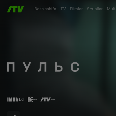
Bosh sahifa
TV
Filmlar
Seriallar
Mult
6.1
--
--