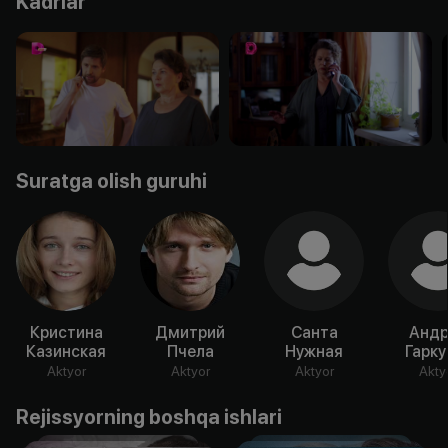
Kadrlar
Suratga olish guruhi
Кристина
Дмитрий
Санта
Андр
Казинская
Пчела
Нужная
Гарку
Aktyor
Aktyor
Aktyor
Akty
Rejissyorning boshqa ishlari