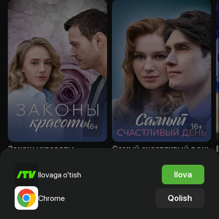
16
+
16
+
Законы красоты
Самый счастливый день
Obuna
Obuna
Ilova
Ilovaga o'tish
Qolish
Chrome