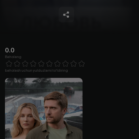
0.0
Baholang
Empty
1 Star
2 Stars
3 Stars
4 Stars
5 Stars
6 Stars
7 Stars
8 Stars
9 Stars
10 Stars
baholash uchun yulduzlarni to'ldiring