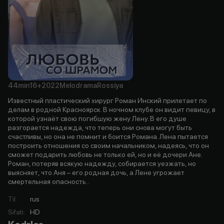
44min
16+
2022
Melodrama
Rossiya
Известный пластический хирург Роман Инский прилетает по
делам в родной Красноярск. В ночном клубе он видит певицу, в
которой узнаёт свою погибшую жену Лену. В его душе
разгорается надежда, что теперь они снова могут быть
счастливы, но она не помнит и боится Романа. Лена пытается
построить отношения со своим начальником, надеясь, что он
сможет подарить любовь не только ей, но и её дочери Ане.
Роман, потеряв всякую надежду, собирается уезжать, но
выясняет, что Аня – его родная дочь, а Лене угрожает
смертельная опасность..
Til
:
rus
Sifati
:
HD