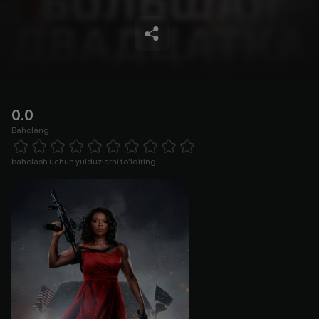
0.0
Baholang
Empty
1 Star
2 Stars
3 Stars
4 Stars
5 Stars
6 Stars
7 Stars
8 Stars
9 Stars
10 Stars
baholash uchun yulduzlarni to'ldiring