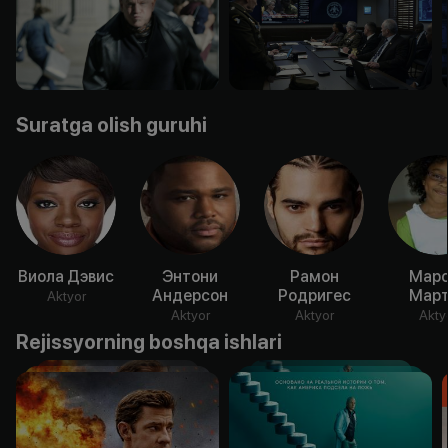
Suratga olish guruhi
Виола Дэвис
Энтони
Рамон
Марс
Андерсон
Родригес
Март
Aktyor
Aktyor
Aktyor
Akty
Rejissyorning boshqa ishlari