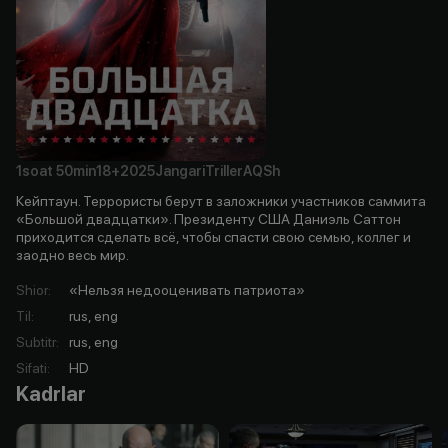
1soat
50min
18+
2025
Jangari
Triller
AQSh
Кейптаун. Террористы берут в заложники участников саммита
«Большой двадцатки». Президенту США Даниэль Саттон
приходится сделать всё, чтобы спасти свою семью, коллег и
заодно весь мир.
Shior
:
«Нельзя недооценивать патриота»
Til
:
rus, eng
Subtitr
:
rus, eng
Sifati
:
HD
Kadrlar