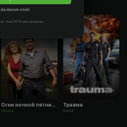
da davom etish
ud · macOS 12 yoki yangiroq
16
+
16
+
Огни ночной пятницы
Травма
Obuna
Bepul