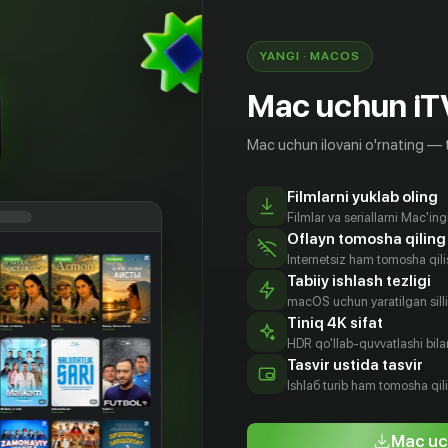
 One Reality»
YANGI · MACOS
Mac uchun iT
Mac uchun ilovani o'rnating — 
Filmlarni yuklab oling
Filmlar va seriallarni Mac'in
Oflayn tomosha qiling
Internetsiz ham tomosha qil
Tabiiy ishlash tezligi
macOS uchun yaratilgan silliq
Tiniq 4K sifat
HDR qo'llab-quvvatlashi bilan
лан
Б.Д. Вонг
Михаэлла
Уилмер
Tasvir ustida tasvir
нетт
МакМанус
Вальдеррама
Aktyor
Ishlаб turib ham tomosha qil
tyor
Aktyor
Aktyor
Mac uc