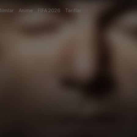
filmlar
Anime
FIFA 2026
Tariflar