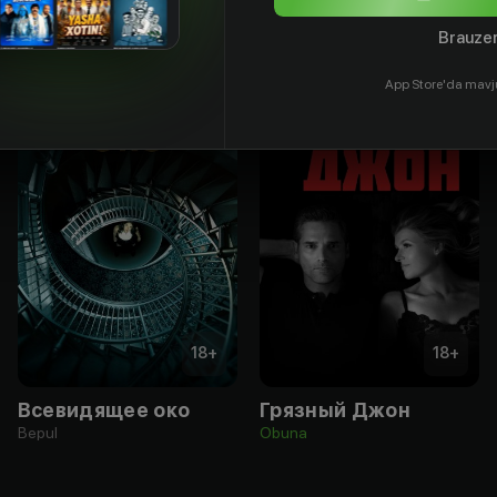
Brauzer
App Store'da mavj
18
+
18
+
Всевидящее око
Грязный Джон
Bepul
Obuna