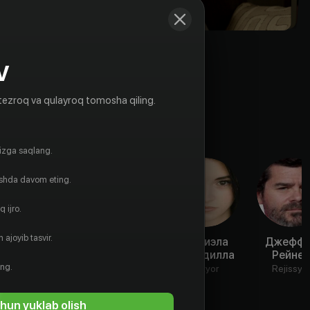
V
tezroq va qulayroq tomosha qiling.
gizga saqlang.
ishda davom eting.
 ijro.
 ajoyib tasvir.
Черри
Лора Иннес
Даниэла
Джефф
Джонс
Бобадилла
Рейне
Aktyor
ing.
Aktyor
Aktyor
Rejissyo
hun yuklab olish