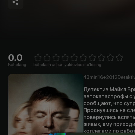
0.0
Empty
1 Star
2 Stars
3 Stars
4 Stars
5 Stars
6 Stars
7 Stars
8 Stars
9 Stars
10 Stars
Baholang
baholash uchun yulduzlarni to'ldiring
43min
16+
2012
Detekti
Детектив Майкл Бр
автокатастрофы с у
сообщают, что супр
Проснувшись на сл
повернулись вспять
живых, ему приходи
коллегами по рабо