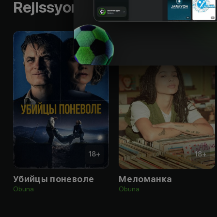
Rejissyorning boshqa ishlari
18
+
18
+
Убийцы поневоле
Меломанка
Obuna
Obuna