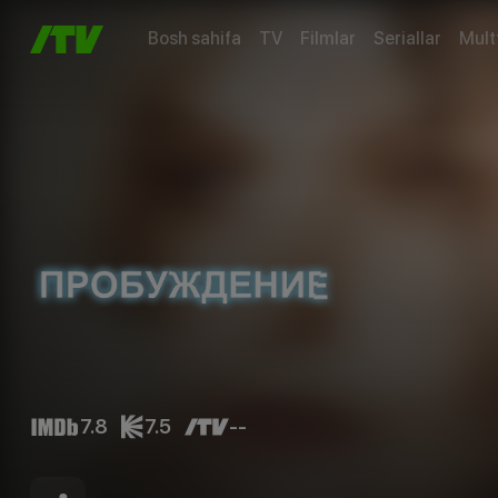
Bosh sahifa
TV
Filmlar
Seriallar
Mult
7.8
7.5
--