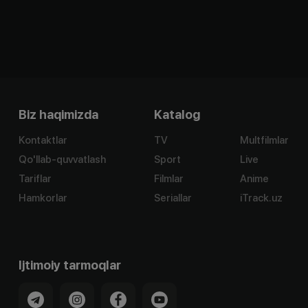
Biz haqimizda
Katalog
Kontaktlar
TV
Multfilmlar
Qo'llab-quvvatlash
Sport
Live
Tariflar
Filmlar
Anime
Hamkorlar
Seriallar
iTrack.uz
Ijtimoiy tarmoqlar