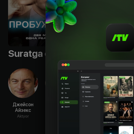
Shior
:
«Two Dreams.
Til
:
rus, eng
Subtitr
:
rus, eng, uzb
Sifati
:
HD
Suratga olish guruhi
Джейсон
Лаура Аллен
Стив Харрис
Ди
Айзекс
Мин
Aktyor
Aktyor
Aktyor
Ak