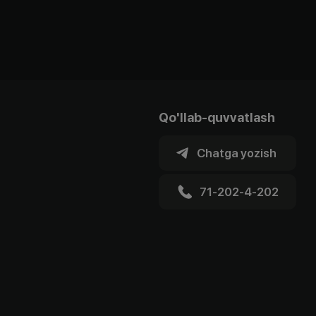
Qo'llab-quvvatlash
Chatga yozish
71-202-4-202