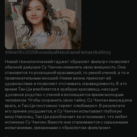
49min
16+
2025
Komediya
Melodrama
Fantastika
Xitoy
Новый технологический гаджет «Браслет-фильтр» позволяет
обычной девушке Су Чэнчэн изменять свою внешность. Она
становится то роскошной красавицей, то умной ученой, а то и
привлекательным юношей. Новая жизнь приносит ей
удовольствие и позволяет отстаивать справедливость. В это
время Тан Ци влюбляется в храбрую красавицу, находит
духовное родство с ученой и восхищается ярким молодым
человеком. Чтобы сохранить свою тайну, Су Чэнчэн вынуждена
врать, и Тан Ци постоянно теряет «любимую». В результате
его зрение ухудшается, и Су Чэнчэн испытывает глубокую
вину. Наконец, Тан Ци разоблачает ее и понимает, что любит
истинную Су Чэнчэн. Вместе они сталкиваются с серьезными
испытаниями, связанными с «браслетом-фильтром».