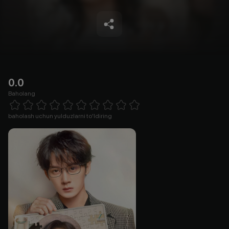
0.0
Baholang
Empty
1 Star
2 Stars
3 Stars
4 Stars
5 Stars
6 Stars
7 Stars
8 Stars
9 Stars
10 Stars
baholash uchun yulduzlarni to'ldiring