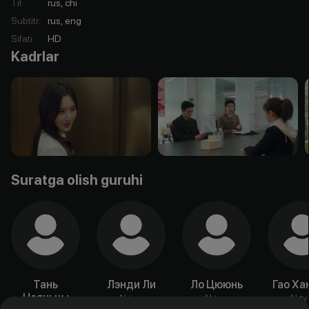
Til
:
rus, chi
Subtitr
:
rus, eng
Sifati
:
HD
Kadrlar
Suratga olish guruhi
Тань
Лэнди Ли
Ло Цююнь
Гао Ха
Цзяньцы
Aktyor
Aktyor
Akty