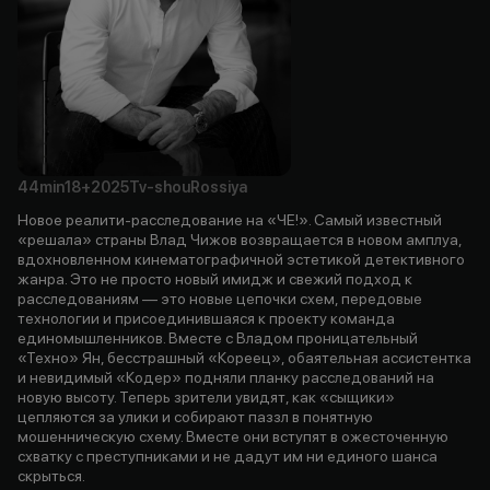
44min
18+
2025
Tv-shou
Rossiya
Новое реалити-расследование на «ЧЕ!». Самый известный
«решала» страны Влад Чижов возвращается в новом амплуа,
вдохновленном кинематографичной эстетикой детективного
жанра. Это не просто новый имидж и свежий подход к
расследованиям — это новые цепочки схем, передовые
технологии и присоединившаяся к проекту команда
единомышленников. Вместе с Владом проницательный
«Техно» Ян, бесстрашный «Кореец», обаятельная ассистентка
и невидимый «Кодер» подняли планку расследований на
новую высоту. Теперь зрители увидят, как «сыщики»
цепляются за улики и собирают паззл в понятную
мошенническую схему. Вместе они вступят в ожесточенную
схватку с преступниками и не дадут им ни единого шанса
скрыться.