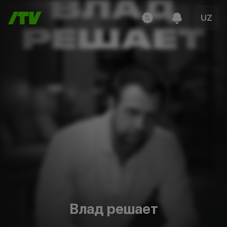
UZ
Влад решает