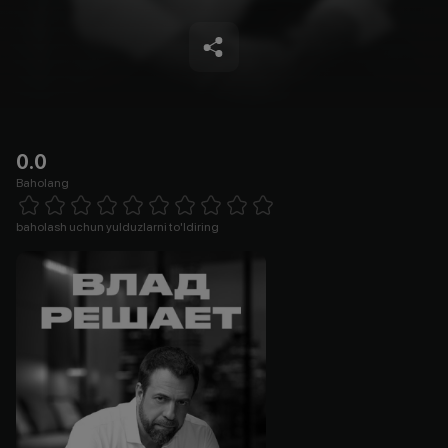
0.0
Baholang
Empty
1 Star
2 Stars
3 Stars
4 Stars
5 Stars
6 Stars
7 Stars
8 Stars
9 Stars
10 Stars
baholash uchun yulduzlarni to'ldiring