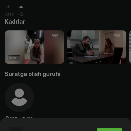
Til
:
rus
Sifati
:
HD
Kadrlar
Suratga olish guruhi
Влад Чижов
Aktyor