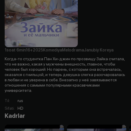
1soat
6min
16+
2025
Komediya
Melodrama
Janubiy Koreya
Когда-то студентка Пан Хи-джин по прозвищу Зайка считала,
что не важно, какая у мужчины внешность, главное, чтобы
человек был хороший. Но парень, с которым она встречалась,
оказался с гнильцой, и теперь девушка слегка разочаровалась
в любви и не уверена в себе. Внезапно у неё завязываются
отношения с самыми популярными красавчиками
университета.
Til
:
rus
Sifati
:
HD
Kadrlar