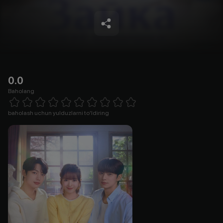
0.0
Baholang
Empty
1 Star
2 Stars
3 Stars
4 Stars
5 Stars
6 Stars
7 Stars
8 Stars
9 Stars
10 Stars
baholash uchun yulduzlarni to'ldiring