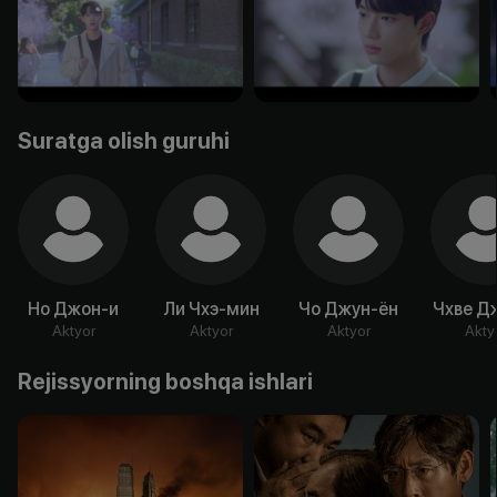
Suratga olish guruhi
Но Джон-и
Ли Чхэ-мин
Чо Джун-ён
Чхве Д
Aktyor
Aktyor
Aktyor
Akty
Rejissyorning boshqa ishlari