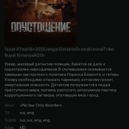
1soat
47min
18+
2025
Jangari
Detektiv
Drama
Kriminal
Triller
Buyuk Britaniya
AQSh
Уокер, матёрый детектив полиции, берётся за дело о
перестрелке наркодилеров. В случившемся оказывается
замешан сын крупного политика Лоренса Бомонта, и теперь
Уокеру необходимо отыскать парнишку, которому грозит
смертельная опасность. Детектив погружается в недра
преступного мира, пытаясь распутать хитроумную паутину
коррупционного заговора, опутавшую весь город.
Shior
:
«No law. Only disorder»
Til
:
rus, eng
Subtitr
:
rus, rus, eng, eng
Sifati
:
HD