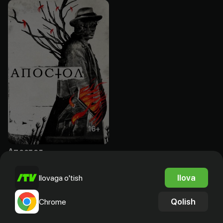
16
+
Апостол
Obuna
Ilova
Ilovaga o'tish
Qolish
Chrome