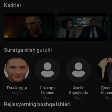
Kadrlar
Suratga olish guruhi
Том Харди
Локхарт
Quelin
Джас
Огилве
Sepulveda
Корнв
Aktyor
Aktyor
Aktyor
Akty
Rejissyorning boshqa ishlari