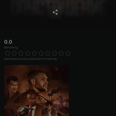
0.0
Baholang
Empty
1 Star
2 Stars
3 Stars
4 Stars
5 Stars
6 Stars
7 Stars
8 Stars
9 Stars
10 Stars
baholash uchun yulduzlarni to'ldiring