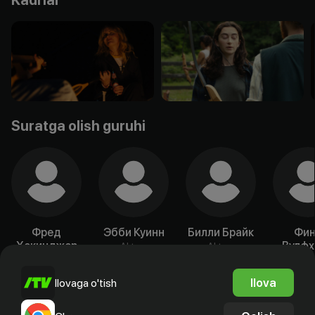
Suratga olish guruhi
Фред
Эбби Куинн
Билли Брайк
Фин
Хекинджер
Вулфх
Aktyor
Aktyor
Aktyor
Akty
Ilova
Ilovaga o'tish