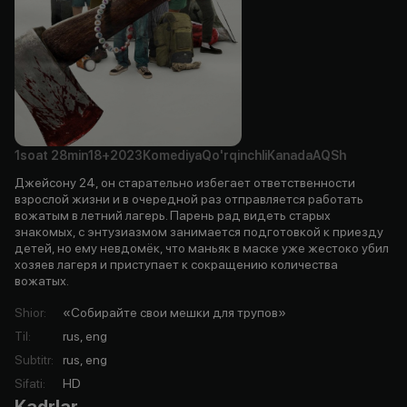
1soat
28min
18+
2023
Komediya
Qo'rqinchli
Kanada
AQSh
Джейсону 24, он старательно избегает ответственности
взрослой жизни и в очередной раз отправляется работать
вожатым в летний лагерь. Парень рад видеть старых
знакомых, с энтузиазмом занимается подготовкой к приезду
детей, но ему невдомёк, что маньяк в маске уже жестоко убил
хозяев лагеря и приступает к сокращению количества
вожатых.
Shior
:
«Собирайте свои мешки для трупов»
Til
:
rus, eng
Subtitr
:
rus, eng
Sifati
:
HD
Kadrlar