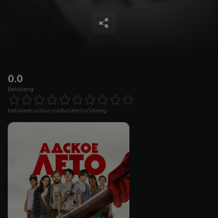
0.0
Baholang
Empty
1 Star
2 Stars
3 Stars
4 Stars
5 Stars
6 Stars
7 Stars
8 Stars
9 Stars
10 Stars
baholash uchun yulduzlarni to'ldiring