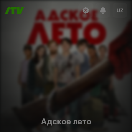
UZ
Адское лето