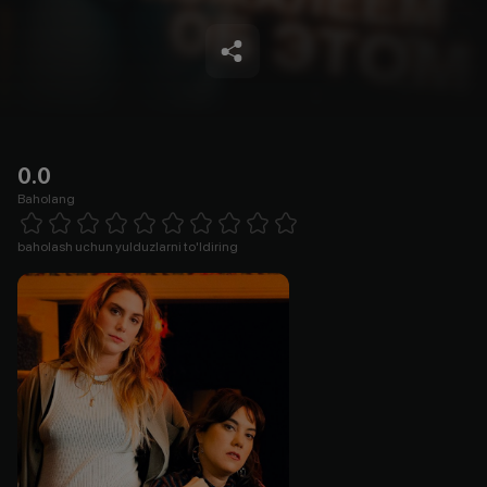
0.0
Baholang
Empty
1 Star
2 Stars
3 Stars
4 Stars
5 Stars
6 Stars
7 Stars
8 Stars
9 Stars
10 Stars
baholash uchun yulduzlarni to'ldiring