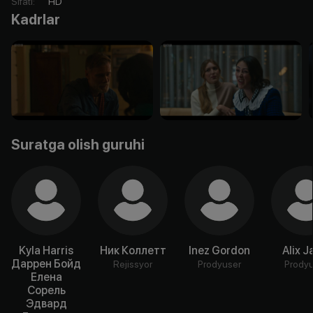
Sifati
:
HD
Kadrlar
Suratga olish guruhi
Kyla Harris
Ник Коллетт
Inez Gordon
Alix J
Даррен Бойд
Rejissyor
Prodyuser
Prody
Елена
Сорель
Эдвард