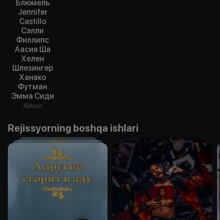
Блюмель
Jennifer
Castillo
Сэлли
Филлипс
Аасия Ша
Хелен
Шлезингер
Ханако
Футман
Эмма Сиди
Aktyor
Rejissyorning boshqa ishlari