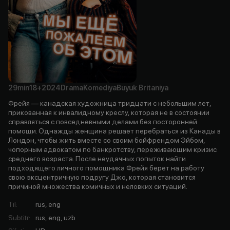
29min
18+
2024
Drama
Komediya
Buyuk Britaniya
Фрейя — канадская художница тридцати с небольшим лет,
прикованная к инвалидному креслу, которая не в состоянии
справляться с повседневными делами без посторонней
помощи. Однажды женщина решает перебраться из Канады в
Лондон, чтобы жить вместе со своим бойфрендом Эйбом,
чопорным адвокатом по банкротству, переживающим кризис
среднего возраста. После неудачных попыток найти
подходящего личного помощника Фрейя берет на работу
свою эксцентричную подругу Джо, которая становится
причиной множества комичных и неловких ситуаций.
Til
:
rus, eng
Subtitr
:
rus, eng, uzb