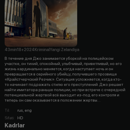
43min
18+
2024
Kriminal
Yangi Zelandiya
В течение дня Джо занимается уборкой на полицейском
участке, он тихий, спокойный, улыбчивый, приветливый, но его
жизнь кардинально меняется, когда наступает ночь и он
превращается в серийного убийцу, получившего прозвище
«Крайстчерчский Резчик». Ситуация усложняется, когда кто-
то начинает подражать стилю его преступлений. Джо решает
найти имитатора раньше полиции, но при встрече с очередной
потенциальной жертвой всё выходит из-под его контроля и
теперь он сам оказывается в положении жертвы…
Til
:
rus, eng
Sifati
:
HD
Kadrlar