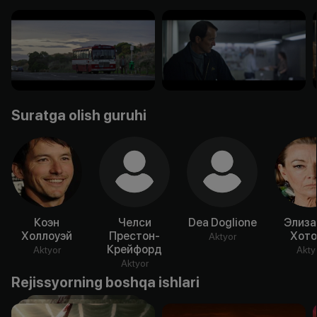
Suratga olish guruhi
Коэн
Челси
Dea Doglione
Элиза
Холлоуэй
Престон-
Хото
Aktyor
Крейфорд
Aktyor
Akty
Aktyor
Rejissyorning boshqa ishlari