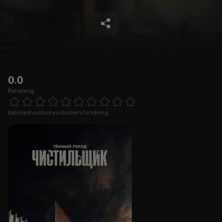
0.0
Baholang
Empty
1 Star
2 Stars
3 Stars
4 Stars
5 Stars
6 Stars
7 Stars
8 Stars
9 Stars
10 Stars
baholash uchun yulduzlarni to'ldiring