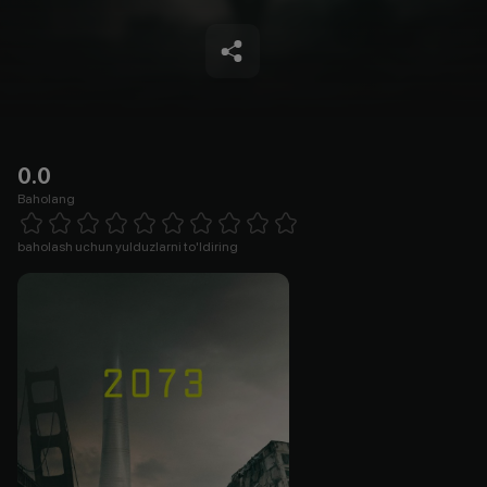
0.0
Baholang
Empty
1 Star
2 Stars
3 Stars
4 Stars
5 Stars
6 Stars
7 Stars
8 Stars
9 Stars
10 Stars
baholash uchun yulduzlarni to'ldiring