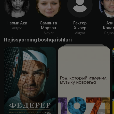
Наоми Аки
Саманта
Гектор
Ази
Мортон
Хьюер
Капа
Aktyor
Aktyor
Aktyor
Rejiss
Rejissyorning boshqa ishlari
18
+
16
+