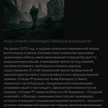
1soat
23min
18+
2024
Hujjatli
Triller
Buyuk Britaniya
AQSh
На дворе 2073 год, и худшие опасения современной жизни
воплотились в жизнь. Беспилотники слежения заполнили
оранжевые небеса, милитаризованная полиция бродит по
разрушенным улицам, а выжившие прячутся под землей,
пытаясь вспомнить свободное и полное надежд
существование. В этой гениальной смеси провидческой
научной фантастики и спекулятивного нон-фикшна лауреат
премии «Оскар»® режиссер Асиф Кападиа («Эми»)
переносит нас в будущее, предвещенное ужасающими
реалиями нашего настоящего. Двукратная номинантка на
премию «Оскар»® Саманта Мортон («В Америке», «Сладкий
и низкий», «Доклад о меньшинстве») играет выжившую,
которую осаждают кошмарные видения прошлого - прошлого,
которое оказывается нашим настоящим, визуализированным