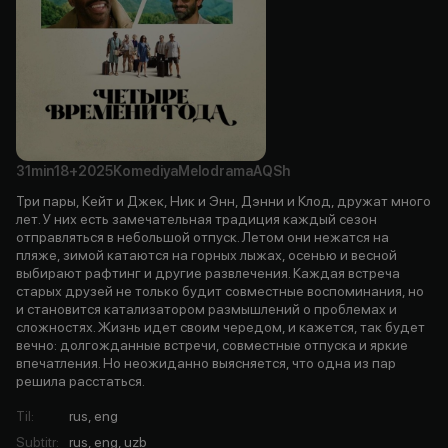
31min
18+
2025
Komediya
Melodrama
AQSh
Три пары, Кейт и Джек, Ник и Энн, Дэнни и Клод, дружат много
лет. У них есть замечательная традиция каждый сезон
отправляться в небольшой отпуск. Летом они нежатся на
пляже, зимой катаются на горных лыжах, осенью и весной
выбирают рафтинг и другие развлечения. Каждая встреча
старых друзей не только будит совместные воспоминания, но
и становится катализатором размышлений о проблемах и
сложностях. Жизнь идет своим чередом, и кажется, так будет
вечно: долгожданные встречи, совместные отпуска и яркие
впечатления. Но неожиданно выясняется, что одна из пар
решила расстаться.
Til
:
rus, eng
Subtitr
:
rus, eng, uzb