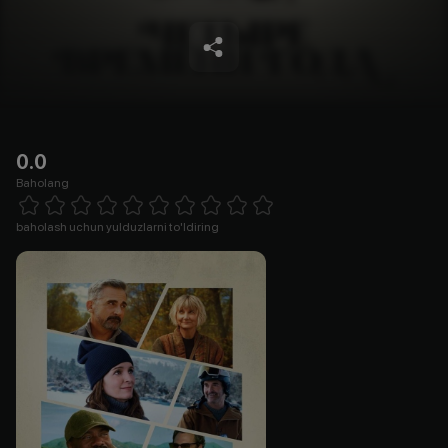
0.0
Baholang
Empty
1 Star
2 Stars
3 Stars
4 Stars
5 Stars
6 Stars
7 Stars
8 Stars
9 Stars
10 Stars
baholash uchun yulduzlarni to'ldiring