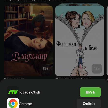
18
+
18
+
Владимир
Флейшман в беде
Obuna
Bepul
Ilova
Ilovaga o'tish
Qolish
Chrome