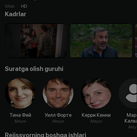
Sifati
:
HD
Kadrlar
Suratga olish guruhi
Тина Фей
Уилл Форте
Керри Кенни
Мар
Калв
Aktyor
Aktyor
Aktyor
Akty
Rejissyorning boshqa ishlari