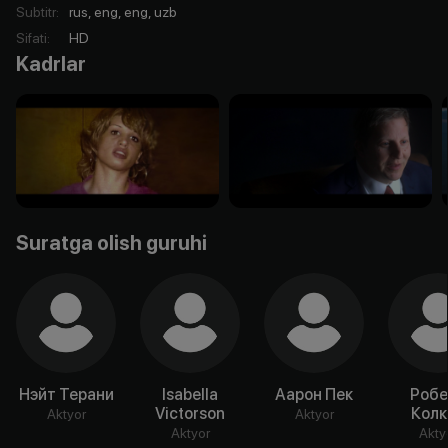
Subtitr
:
rus, eng, eng, uzb
Sifati
:
HD
Kadrlar
Suratga olish guruhi
Нэйт Терани
Isabella
Аарон Пек
Робе
Victorson
Колк
Aktyor
Aktyor
Aktyor
Akty