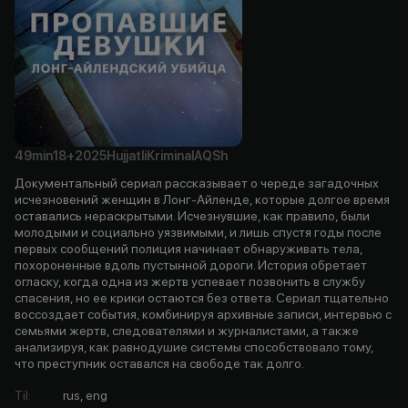
49min
18+
2025
Hujjatli
Kriminal
AQSh
Документальный сериал рассказывает о череде загадочных
исчезновений женщин в Лонг-Айленде, которые долгое время
оставались нераскрытыми. Исчезнувшие, как правило, были
молодыми и социально уязвимыми, и лишь спустя годы после
первых сообщений полиция начинает обнаруживать тела,
похороненные вдоль пустынной дороги. История обретает
огласку, когда одна из жертв успевает позвонить в службу
спасения, но ее крики остаются без ответа. Сериал тщательно
воссоздает события, комбинируя архивные записи, интервью с
семьями жертв, следователями и журналистами, а также
анализируя, как равнодушие системы способствовало тому,
что преступник оставался на свободе так долго.
Til
:
rus, eng