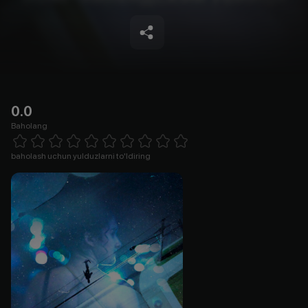
0.0
Baholang
Empty
1 Star
2 Stars
3 Stars
4 Stars
5 Stars
6 Stars
7 Stars
8 Stars
9 Stars
10 Stars
baholash uchun yulduzlarni to'ldiring