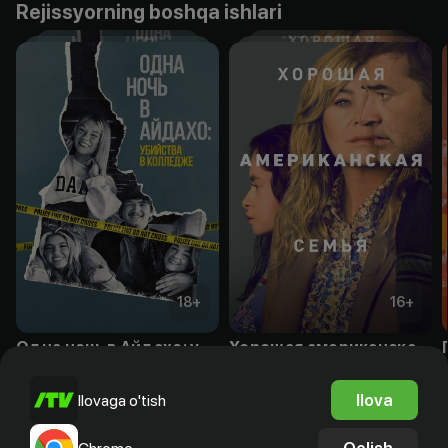
Rejissyorning boshqa ishlari
18
+
16
+
Одна ночь в Айдахо: убийства в колледже
Хорошая американская семья
Obuna
Obuna
Ilova
Ilovaga o'tish
Qolish