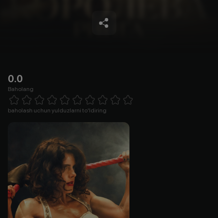
0.0
Baholang
Empty
1 Star
2 Stars
3 Stars
4 Stars
5 Stars
6 Stars
7 Stars
8 Stars
9 Stars
10 Stars
baholash uchun yulduzlarni to'ldiring