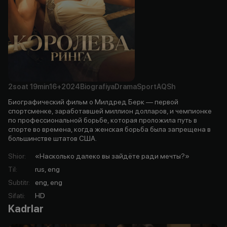
2soat
19min
16+
2024
Biografiya
Drama
Sport
AQSh
Биографический фильм о Милдред Берк — первой
спортсменке, заработавшей миллион долларов, и чемпионке
по профессиональной борьбе, которая проложила путь в
спорте во времена, когда женская борьба была запрещена в
большинстве штатов США.
Shior
:
«Насколько далеко вы зайдёте ради мечты?»
Til
:
rus, eng
Subtitr
:
eng, eng
Sifati
:
HD
Kadrlar