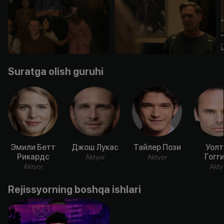
Suratga olish guruhi
Эмили Бетт
Джош Лукас
Тайлер Пози
Уолт
Рикардс
Гогг
Aktyor
Aktyor
Aktyor
Akty
Rejissyorning boshqa ishlari