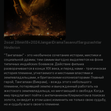
2soat
28min
18+
2024
Jangari
Drama
Tasavvuf
Sarguzashtlar
Hindiston
"Тангалаан" - это необычное сочетание истории, мистики и
социальной драмы; тем самым выгодно выделяется на фоне
типичных индийских боевиков. Действие фильма
разворачивается в конце XIX века, и перед нами - трагическая
история племени, угнетаемого и местными властями и
землевладельцами, и британскими колонизаторами. Главный
герой, Тангалаан (Викрам), - вождь этого небольшого
племени, потерявший землю и вынужденный работать на
жестокого землевладельца, но мечтающий о свободе. Когда
ему предлагают пойти с англичанином Клермонтом в поисках
золота, он видит в этом шанс изменить не только свою судьбу,
но и судьбу всего своего племени.