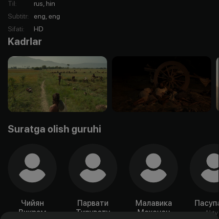
Til
:
rus, hin
Subtitr
:
eng, eng
Sifati
:
HD
Kadrlar
Suratga olish guruhi
Чийян
Парвати
Малавика
Пасуп
Викрам
Тирувоту
Моханан
Akty