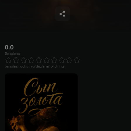
0.0
Baholang
Empty
1 Star
2 Stars
3 Stars
4 Stars
5 Stars
6 Stars
7 Stars
8 Stars
9 Stars
10 Stars
baholash uchun yulduzlarni to'ldiring