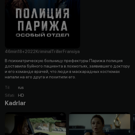
46min
18+
2022
Kriminal
Triller
Fransiya
В психиатрическую больницу префектуры Парижа полиция
доставила буйного пациента в лохмотьях, заявившего доктору
и его команде врачей, что люди в маскарадных костюмах
напали на его друга и похитили его.
Til
:
rus
Sifati
:
HD
Kadrlar