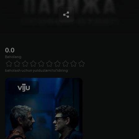
0.0
Baholang
Empty
1 Star
2 Stars
3 Stars
4 Stars
5 Stars
6 Stars
7 Stars
8 Stars
9 Stars
10 Stars
baholash uchun yulduzlarni to'ldiring