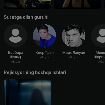
Suratga olish guruhi
Барбара
Клер Тран
Марк Лавуан
Миш
Шульц
Ширин
Aktyor
Aktyor
Aktyor
Akty
Rejissyorning boshqa ishlari