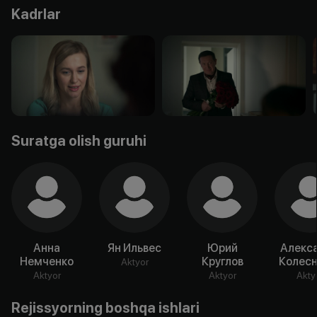
Kadrlar
Suratga olish guruhi
Анна
Ян Ильвес
Юрий
Алекс
Немченко
Круглов
Колесн
Aktyor
Aktyor
Aktyor
Akty
Rejissyorning boshqa ishlari