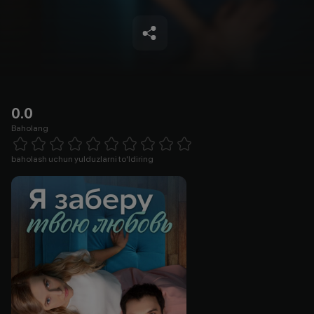
0.0
Baholang
Empty
1 Star
2 Stars
3 Stars
4 Stars
5 Stars
6 Stars
7 Stars
8 Stars
9 Stars
10 Stars
baholash uchun yulduzlarni to'ldiring