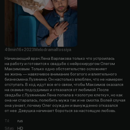
49min
16+
2023
Melodrama
Rossiya
Начинающий врач Лена Варлакова только что устроилась
на работу и готовится к свадьбе с нейрохирургом Олегом
Максимовым. Только одно обстоятельство осложняет
ее жизнь — навязчивое внимание богатого и влиятельного
бизнесмена Лузянина. Он настолько влюблен, что не намерен
отступать. В ход идут все его связи, чтобы Максимов оказался
на скамье подсудимых и отказался от любимой. После
свадьбы с Лузяниным Лена попала в «золотую клетку», но как
она ни старалась, полюбить мужа так и не смогла. Волей случая
она узнает, почему Олег осужден и вынужденно отказался
от нее. Девушка начинает бороться за настоящую любовь.
Til
:
rus
Sifati
:
HD