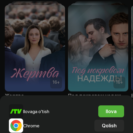
16
+
16
+
Жертва
Под покровом надежды
Obuna
Obuna
Ilova
Ilovaga o'tish
Qolish
Chrome