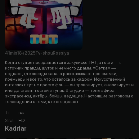
41min
18+
2025
Tv-shou
Rossiya
Когда студия превращается в закулисье ТНТ, а гости — в
источник правды, шуток и немного драмы. «Сетка» —
подкаст, где звёзды канала рассказывают про съёмки,
премьеры и всё то, что осталось за кадром. Искусственный
интеллект тут не просто фон — он провоцирует, анализирует и
иногда ставит гостей в тупик. В студии — топы эфира:
экстрасенсы, актёры, бойцы, ведущие. Настоящие разговоры о
телевидении с теми, кто его делает.
Til
:
rus
Sifati
:
HD
Kadrlar