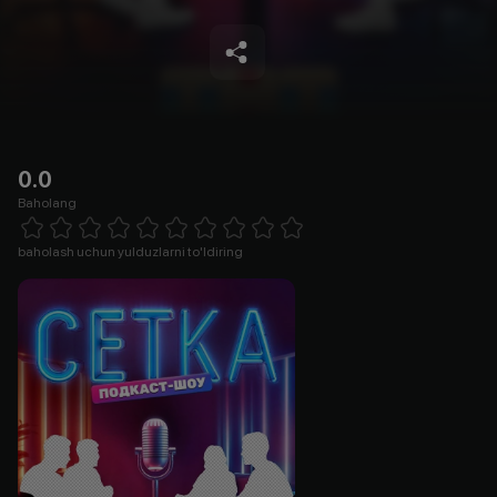
0.0
Baholang
Empty
1 Star
2 Stars
3 Stars
4 Stars
5 Stars
6 Stars
7 Stars
8 Stars
9 Stars
10 Stars
baholash uchun yulduzlarni to'ldiring