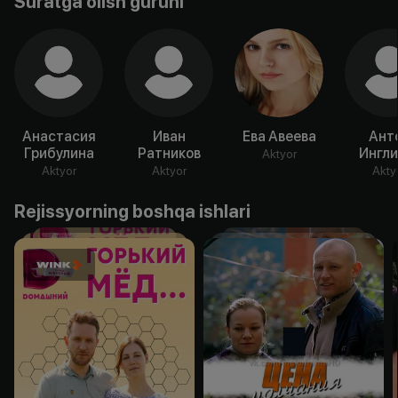
Suratga olish guruhi
Анастасия
Иван
Ева Авеева
Ант
Грибулина
Ратников
Ингли
Aktyor
Aktyor
Aktyor
Akty
Rejissyorning boshqa ishlari