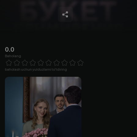
0.0
Baholang
Empty
1 Star
2 Stars
3 Stars
4 Stars
5 Stars
6 Stars
7 Stars
8 Stars
9 Stars
10 Stars
baholash uchun yulduzlarni to'ldiring