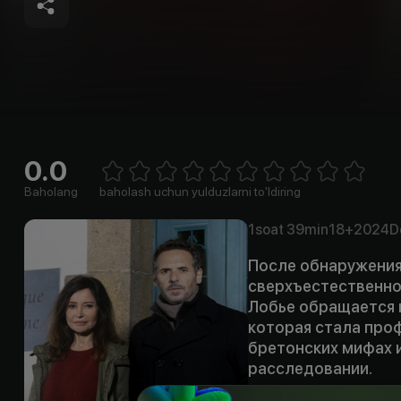
0.0
Empty
1 Star
2 Stars
3 Stars
4 Stars
5 Stars
6 Stars
7 Stars
8 Stars
9 Stars
10 Stars
Baholang
baholash uchun yulduzlarni to'ldiring
1soat
39min
18+
2024
D
После обнаружения
сверхъестественно
Лобье обращается 
которая стала про
бретонских мифах и
расследовании.