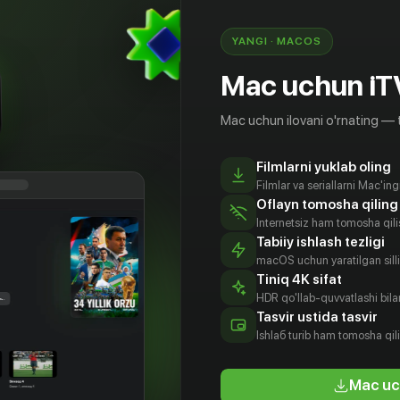
YANGI · MACOS
Mac uchun iT
Mac uchun ilovani o'rnating — 
Filmlarni yuklab oling
Filmlar va seriallarni Mac'in
Oflayn tomosha qiling
Internetsiz ham tomosha qil
Tabiiy ishlash tezligi
macOS uchun yaratilgan silliq
Tiniq 4K sifat
HDR qo'llab-quvvatlashi bilan
рина
Патси Гарат
Венди Ньето
Жан-Марк
Tasvir ustida tasvir
имон
Терен
Aktyor
Aktyor
Ishlаб turib ham tomosha qil
tyor
Rejissyor
Mac uc