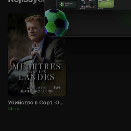
16
+
Убийство в Сорт-Осгоре
Obuna