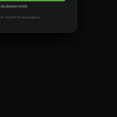
da davom etish
ud · macOS 12 yoki yangiroq