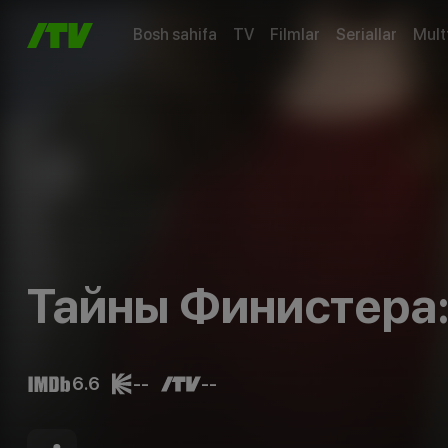
Bosh sahifa
TV
Filmlar
Seriallar
Mult
Тайны Финистера:
6.6
--
--