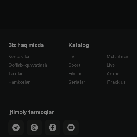
Biz haqimizda
Katalog
Kontaktlar
TV
Multfilmlar
Qo'llab-quvvatlash
Sport
Live
Tariflar
Filmlar
Anime
Hamkorlar
Seriallar
iTrack.uz
Ijtimoiy tarmoqlar