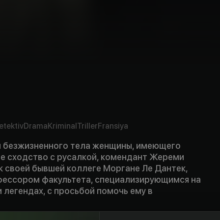
etektiv
Drama
Kriminal
Triller
Fransiya
 безжизненного тела женщины, имеющего
е сходство с русалкой, комендант Жереми
к своей бывшей коллеге Моргане Ле Дантек,
фессором факультета, специализирующимся на
 легендах, с просьбой помочь ему в