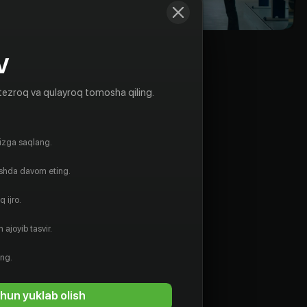
V
tezroq va qulayroq tomosha qiling.
gizga saqlang.
ishda davom eting.
 ijro.
 ajoyib tasvir.
ing.
hun yuklab olish