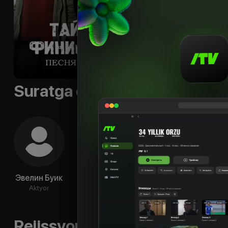
Til
:
rus
Sifati
:
HD
Suratga olish guruhi
Эвелин Буик
Жереми
Антуан
Ка
Банстер
Чаппи
Мар
Aktyor
Aktyor
Aktyor
Ak
Rejissyorning boshqa ishlari