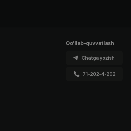
Qo'llab-quvvatlash
Chatga yozish
71-202-4-202