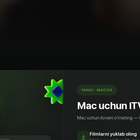
v
Triller
Kanada
Fransiya
YANGI · MACOS
ы мертвыми трое молодых юристов с
иозными символами на телах. Томас, обычный
Mac uchun iT
я втянутым в самое сердце расследования.
ругом, детективом-сержантом Саваром и
Mac uchun ilovani o'rnating — 
Меридой, Томас становится незаменимым в
ных символов. Его открытия раскрывают не
Filmlarni yuklab oling
цы, но и темную и тревожную историю семьи,