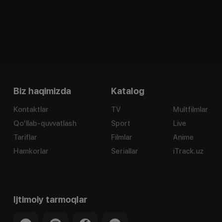
Biz haqimizda
Katalog
Kontaktlar
TV
Multfilmlar
Qo'llab-quvvatlash
Sport
Live
Tariflar
Filmlar
Anime
Hamkorlar
Seriallar
iTrack.uz
Ijtimoiy tarmoqlar