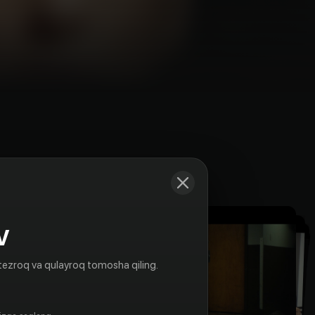
Kadrlar
V
tezroq va qulayroq tomosha qiling.