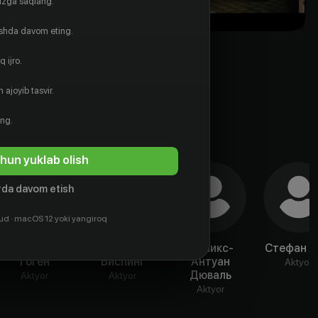
gizga saqlang.
ishda davom eting.
 ijro.
 ajoyib tasvir.
ing.
hun yuklab olish
da davom etish
ud · macOS 12 yoki yangiroq
Матиас
Алекс
Феликс-
Стефан 
Гоген
Биспинг
Антуан
Aktyor
Дюваль
Aktyor
Aktyor
Aktyor