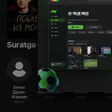
уединившейся в мо
Til
:
rus, fra
Sifati
:
HD
Suratga olish guruhi
Бенуа
Ариана
Томас
Ир
Друэн-
Кастельянос
Боонен
Экс
Жермен
Aktyor
Aktyor
Ak
Aktyor