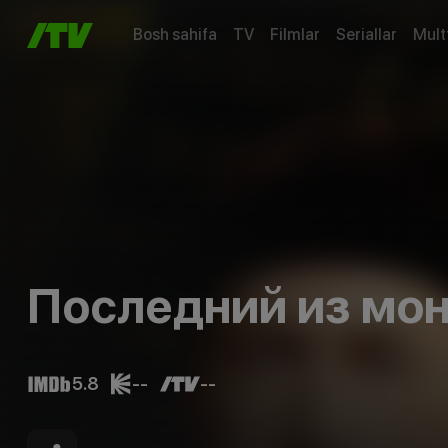
Bosh sahifa
TV
Filmlar
Seriallar
Mult
Последний из мо
5.8
--
--