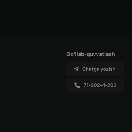
Qo'llab-quvvatlash
Chatga yozish
71-202-4-202