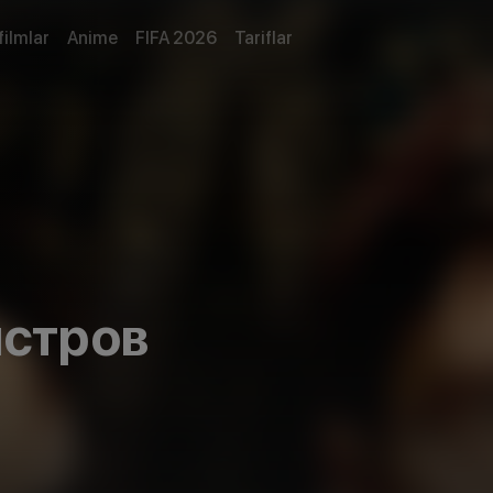
filmlar
Anime
FIFA 2026
Tariflar
нстров