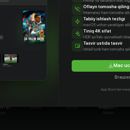
Filmlar va seriallarni Mac'in
настыре.
Oflayn tomosha qiling
Internetsiz ham tomosha qil
Tabiiy ishlash tezligi
macOS uchun yaratilgan silliq
Tiniq 4K sifat
HDR qo'llab-quvvatlashi bilan
Tasvir ustida tasvir
Ishlаб turib ham tomosha qil
Mac uc
Brauzer
App Store'da mavj
денс
Люк Пикард
Робин Л’Умо
Мари-Франс
антус
Маркотт
Aktyor
Aktyor
tyor
Aktyor