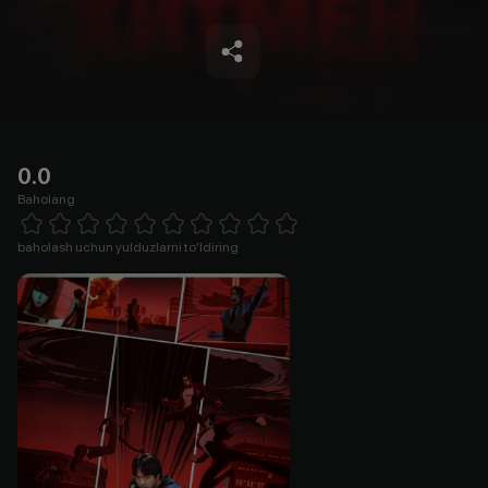
0.0
Baholang
Empty
1 Star
2 Stars
3 Stars
4 Stars
5 Stars
6 Stars
7 Stars
8 Stars
9 Stars
10 Stars
baholash uchun yulduzlarni to'ldiring