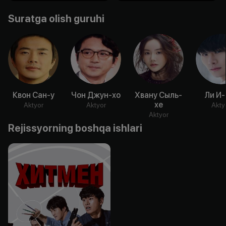
Suratga olish guruhi
Квон Сан-у
Чон Джун-хо
Хвану Сыль-
Ли И-
хе
Aktyor
Aktyor
Akty
Aktyor
Rejissyorning boshqa ishlari