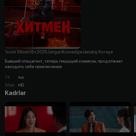
1soat
58min
18+
2025
Jangari
Komediya
Janubiy Koreya
Бывший спецагент, теперь пишущий комиксы, продолжает
находить себе приключения.
Til
:
rus
Sifati
:
HD
Kadrlar