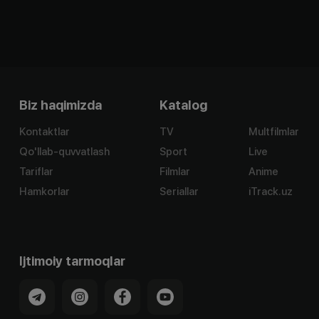
Biz haqimizda
Katalog
Kontaktlar
TV
Multfilmlar
Qo'llab-quvvatlash
Sport
Live
Tariflar
Filmlar
Anime
Hamkorlar
Seriallar
iTrack.uz
Ijtimoiy tarmoqlar