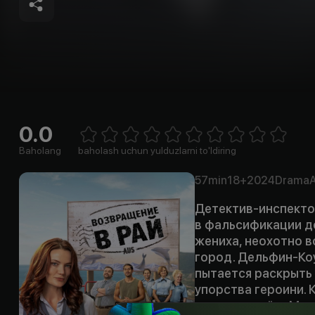
0.0
Empty
1 Star
2 Stars
3 Stars
4 Stars
5 Stars
6 Stars
7 Stars
8 Stars
9 Stars
10 Stars
Baholang
baholash uchun yulduzlarni to'ldiring
57min
18+
2024
Drama
A
Детектив-инспектор
в фальсификации д
жениха, неохотно 
город. Дельфин-Коу
пытается раскрыть 
упорства героини. 
настигает её, и Ма