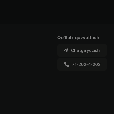
Qo'llab-quvvatlash
Chatga yozish
71-202-4-202