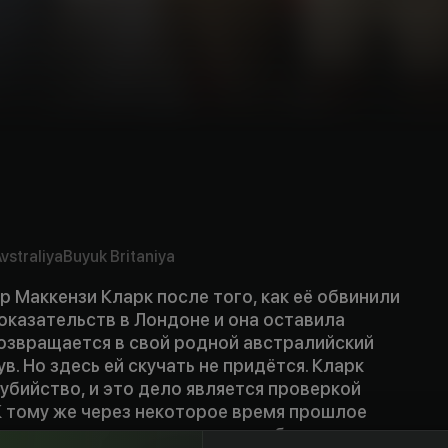
vstraliya
Buyuk Britaniya
 Маккензи Кларк после того, как её обвинили
оказательств в Лондоне и она оставила
возвращается в свой родной австралийский
в. Но здесь ей скучать не придётся. Кларк
убийство, и это дело является проверкой
К тому же через некоторое время прошлое
ккензи должна исправить те ошибки, которые