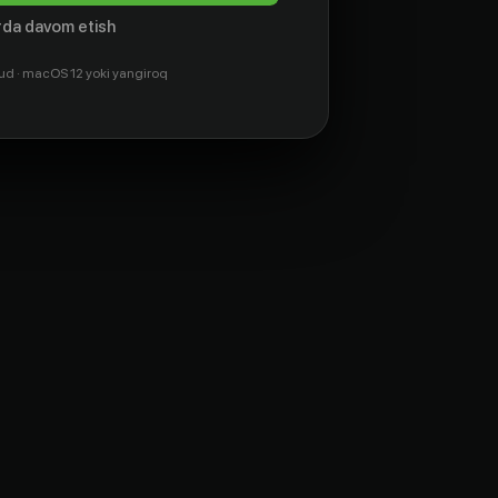
da davom etish
ud · macOS 12 yoki yangiroq