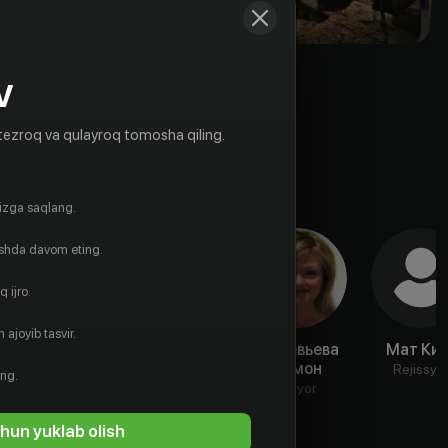
V
tezroq va qulayroq tomosha qiling.
gizga saqlang.
ishda davom eting.
 ijro.
 ajoyib tasvir.
Рональд
Ардал
Женевьева
Мат Кин
Смик
О’Хэнлон
Лемон
Rejissyo
ing.
Aktyor
Aktyor
Aktyor
hun yuklab olish