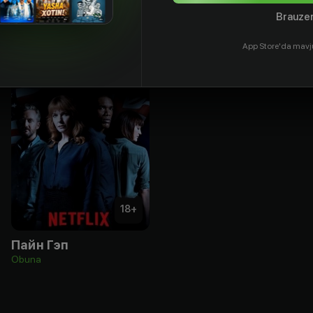
Brauzer
App Store'da mavj
18
+
Пайн Гэп
Obuna