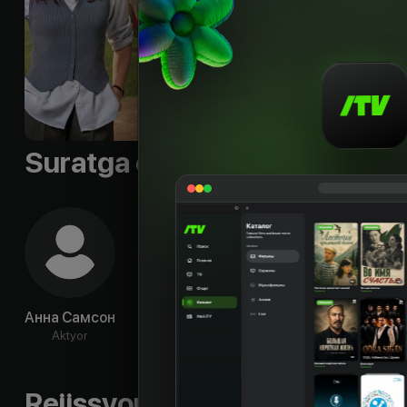
совершила много л
Til
:
rus, eng
Subtitr
:
rus, rus, eng
Sifati
:
HD
Suratga olish guruhi
Анна Самсон
Ллойд
Таи Хара
Ка
Гриффит
Маккл
Aktyor
Aktyor
Aktyor
Ak
Rejissyorning boshqa ishlari