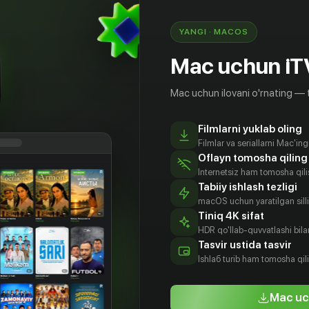
ет назад.
YANGI · MACOS
Mac uchun iT
Mac uchun ilovani o'rnating — 
Filmlarni yuklab oling
Filmlar va seriallarni Mac'in
Oflayn tomosha qiling
Internetsiz ham tomosha qil
Tabiiy ishlash tezligi
macOS uchun yaratilgan silliq
Tiniq 4K sifat
HDR qo'llab-quvvatlashi bilan
трин
Селия
Аарон Л.
Андреа
Tasvir ustida tasvir
ементс
Айрлэнд
МакГрат
Деметриадес
Ishlаб turib ham tomosha qil
tyor
Aktyor
Aktyor
Aktyor
Mac uc