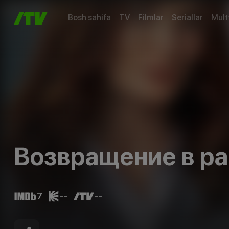
Bosh sahifa
TV
Filmlar
Seriallar
Mult
Возвращение в ра
7
--
--