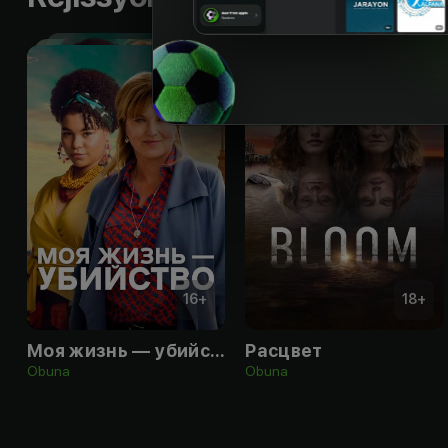
16
+
18
+
Моя жизнь — убийство
Расцвет
Obuna
Obuna