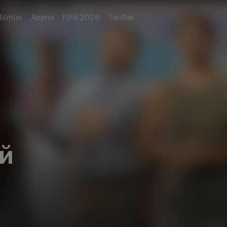
filmlar
Anime
FIFA 2026
Tariflar
й