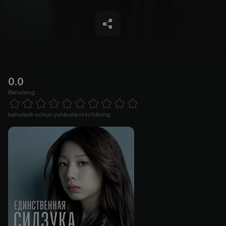
0.0
Baholang
Empty
1 Star
2 Stars
3 Stars
4 Stars
5 Stars
6 Stars
7 Stars
8 Stars
9 Stars
10 Stars
baholash uchun yulduzlarni to'ldiring