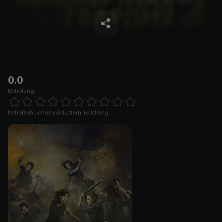
0.0
Baholang
Empty
1 Star
2 Stars
3 Stars
4 Stars
5 Stars
6 Stars
7 Stars
8 Stars
9 Stars
10 Stars
baholash uchun yulduzlarni to'ldiring