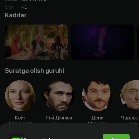
Sifati
:
HD
Kadrlar
Suratga olish guruhi
Кейт
Рой Дюпюи
Дени
Чарльз
Бланшетт
Меноше
Aktyor
Akty
Aktyor
Aktyor