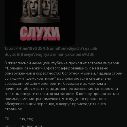
1soat
44min
18+
2024
Drama
Komediya
Qo'rqinchli
Buyuk Britaniya
Vengriya
Germaniya
Kanada
AQSh
В живописной немецкой глубинке проходит встреча лидеров
«Большой семёрки». Сфотографировавшись с недавно
обнаруженной в окрестностях болотной мумией, лидеры стран
с лучшими "демократиями" располагаются в специально
возведённой для мероприятия беседке и за ужином и
начинают обсуждать традиционное заявление, которое они
должны выпустить по итогам встречи. К вечеру президенты и
премьер-министры замечают, что куда-то пропал весь
обслуживающий персонал, а вокруг происходит нечто
странное...
Til
:
rus, eng
Subtitr
:
rus, eng, eng