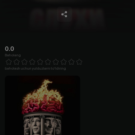
0.0
Baholang
Empty
1 Star
2 Stars
3 Stars
4 Stars
5 Stars
6 Stars
7 Stars
8 Stars
9 Stars
10 Stars
baholash uchun yulduzlarni to'ldiring