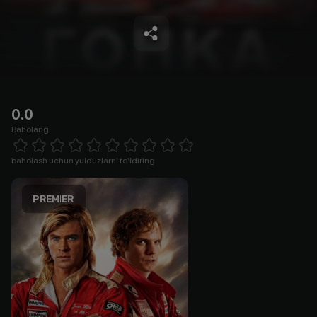
0.0
Baholang
Empty
1 Star
2 Stars
3 Stars
4 Stars
5 Stars
6 Stars
7 Stars
8 Stars
9 Stars
10 Stars
baholash uchun yulduzlarni to'ldiring