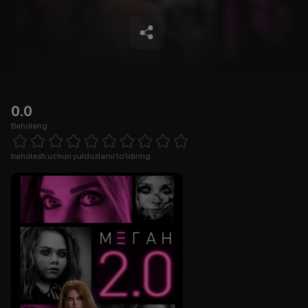
0.0
Baholang
Empty
1 Star
2 Stars
3 Stars
4 Stars
5 Stars
6 Stars
7 Stars
8 Stars
9 Stars
10 Stars
baholash uchun yulduzlarni to'ldiring