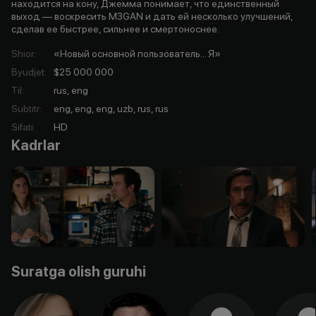
находится на кону, Джемма понимает, что единственный
выход — воскресить M3GAN и дать ей несколько улучшений,
сделав ее быстрее, сильнее и смертоноснее.
Shior
:
«Новый основной пользователь... Я»
Byudjet
:
$25 000 000
Til
:
rus, eng
Subtitr
:
eng, eng, eng, uzb, rus, rus
Sifati
:
HD
Kadrlar
Suratga olish guruhi