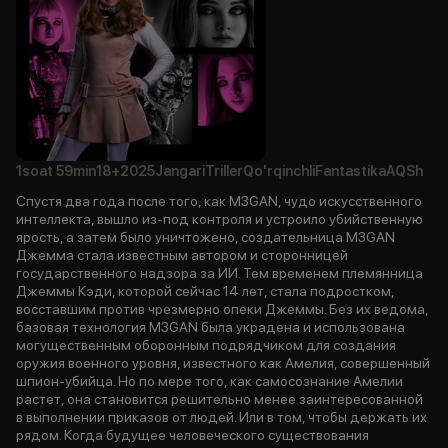
1soat
59min
18+
2025
Jangari
Triller
Qo'rqinchli
Fantastika
AQSh
Спустя два года после того, как M3GAN, чудо искусственного
интеллекта, вышло из-под контроля и устроило убийственную
ярость, а затем было уничтожено, создательница M3GAN
Джемма стала известным автором и сторонницей
государственного надзора за ИИ. Тем временем племянница
Джеммы Кэди, которой сейчас 14 лет, стала подростком,
восставшим против чрезмерно опеки Джеммы. Без их ведома,
базовая технология M3GAN была украдена и использована
могущественным оборонным подрядчиком для создания
оружия военного уровня, известного как Амелия, совершенный
шпион-убийца. Но по мере того, как самосознание Амелии
растет, она становится решительно менее заинтересованной
в выполнении приказов от людей. Или в том, чтобы держать их
рядом. Когда будущее человеческого существования