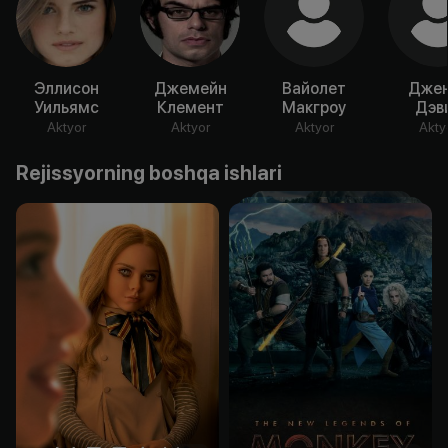
Эллисон
Джемейн
Вайолет
Дже
Уильямс
Клемент
Макгроу
Дэв
Aktyor
Aktyor
Aktyor
Akty
Rejissyorning boshqa ishlari