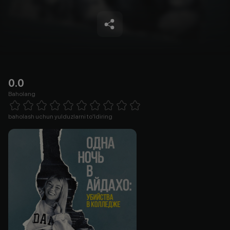
0.0
Baholang
Empty
1 Star
2 Stars
3 Stars
4 Stars
5 Stars
6 Stars
7 Stars
8 Stars
9 Stars
10 Stars
baholash uchun yulduzlarni to'ldiring