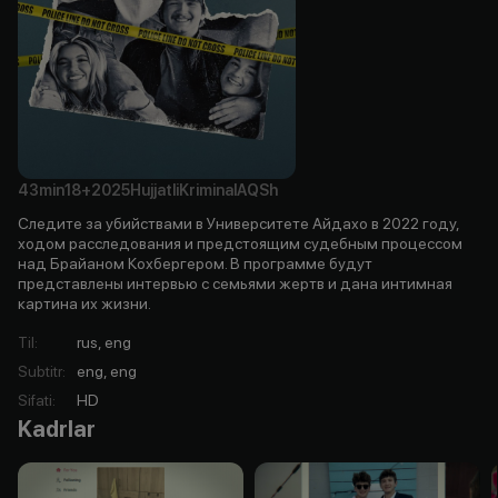
43min
18+
2025
Hujjatli
Kriminal
AQSh
Следите за убийствами в Университете Айдахо в 2022 году,
ходом расследования и предстоящим судебным процессом
над Брайаном Кохбергером. В программе будут
представлены интервью с семьями жертв и дана интимная
картина их жизни.
Til
:
rus, eng
Subtitr
:
eng, eng
Sifati
:
HD
Kadrlar