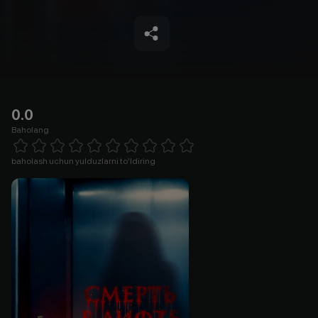
0.0
Baholang
Empty
1 Star
2 Stars
3 Stars
4 Stars
5 Stars
6 Stars
7 Stars
8 Stars
9 Stars
10 Stars
baholash uchun yulduzlarni to'ldiring