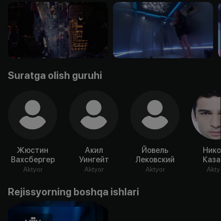
Suratga olish guruhi
Жюстин
Акил
Йовель
Нико
Вахсбергер
Уингейт
Лековский
Каза
Aktyor
Aktyor
Aktyor
Akty
Rejissyorning boshqa ishlari