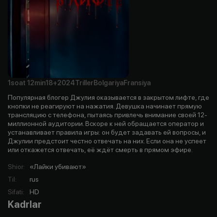
1soat
12min
18+
2024
Triller
Bolgariya
Fransiya
Популярная блогер Джулия оказывается в закрытом лифте, где
кнопки не реагируют на нажатия. Девушка начинает прямую
трансляцию с телефона, пытаясь привлечь внимание своей 12-
миллионной аудитории. Вскоре к ней обращается оператор и
устанавливает правила игры: он будет задавать ей вопросы, и
Джулии предстоит честно отвечать на них. Если она не успеет
или откажется отвечать, её ждёт смерть в прямом эфире.
Shior
:
«Лайки убивают»
Til
:
rus
Sifati
:
HD
Kadrlar