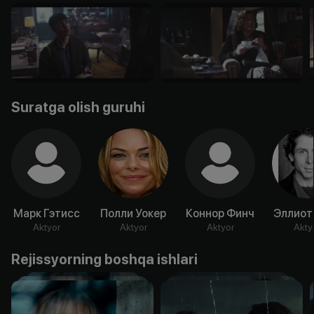
Suratga olish guruhi
Марк Гэтисс
Полли Уокер
Коннор Финч
Эллиот
Aktyor
Aktyor
Aktyor
Akty
Rejissyorning boshqa ishlari