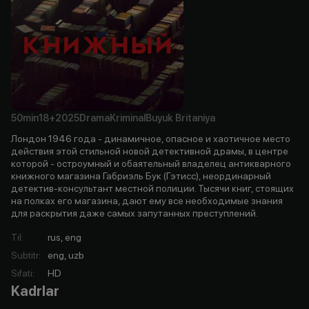
50min
18+
2025
Drama
Kriminal
Buyuk Britaniya
Лондон 1946 года - динамичное, опасное и хаотичное место
действия этой стильной новой детективной драмы, в центре
которой - остроумный и обаятельный владелец антикварного
книжного магазина Габриэль Бук (Гэтисс), неординарный
детектив-консультант местной полиции. Тысячи книг, стоящих
на полках его магазина, дают ему все необходимые знания
для раскрытия даже самых запутанных преступлений.
Til
:
rus, eng
Subtitr
:
eng, uzb
Sifati
:
HD
Kadrlar