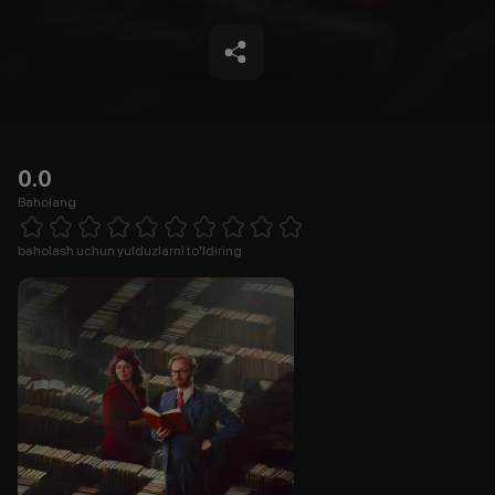
0.0
Baholang
Empty
1 Star
2 Stars
3 Stars
4 Stars
5 Stars
6 Stars
7 Stars
8 Stars
9 Stars
10 Stars
baholash uchun yulduzlarni to'ldiring