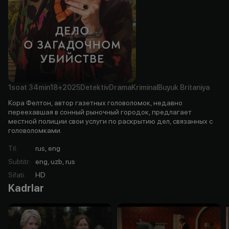
1soat
34min
18+
2025
Detektiv
Drama
Kriminal
Buyuk Britaniya
Кора Фелтон, автор газетных головоломок, недавно
переехавшая в сонный рыночный городок, предлагает
местной полиции свои услуги по раскрытию дел, связанных с
головоломками.
Til
:
rus, eng
Subtitr
:
eng, uzb, rus
Sifati
:
HD
Kadrlar