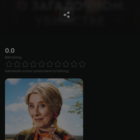
0.0
Baholang
Empty
1 Star
2 Stars
3 Stars
4 Stars
5 Stars
6 Stars
7 Stars
8 Stars
9 Stars
10 Stars
baholash uchun yulduzlarni to'ldiring