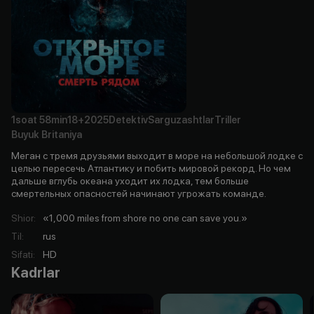
1soat
58min
18+
2025
Detektiv
Sarguzashtlar
Triller
Buyuk Britaniya
Меган с тремя друзьями выходит в море на небольшой лодке с
целью пересечь Атлантику и побить мировой рекорд. Но чем
дальше вглубь океана уходит их лодка, тем больше
смертельных опасностей начинают угрожать команде.
Shior
:
«1,000 miles from shore no one can save you.»
Til
:
rus
Sifati
:
HD
Kadrlar