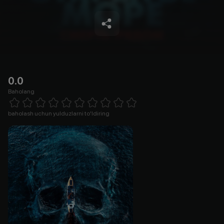
0.0
Baholang
Empty
1 Star
2 Stars
3 Stars
4 Stars
5 Stars
6 Stars
7 Stars
8 Stars
9 Stars
10 Stars
baholash uchun yulduzlarni to'ldiring