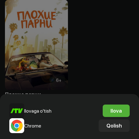
6
+
Плохие парни
Obuna
Ilova
Ilovaga o'tish
Qolish
Chrome