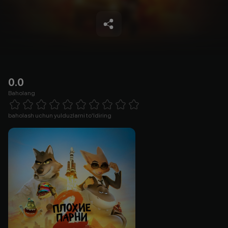
0.0
Baholang
Empty
1 Star
2 Stars
3 Stars
4 Stars
5 Stars
6 Stars
7 Stars
8 Stars
9 Stars
10 Stars
baholash uchun yulduzlarni to'ldiring