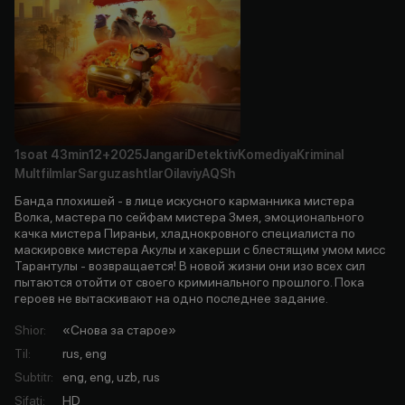
1soat
43min
12+
2025
Jangari
Detektiv
Komediya
Kriminal
Multfilmlar
Sarguzashtlar
Oilaviy
AQSh
Банда плохишей - в лице искусного карманника мистера
Волка, мастера по сейфам мистера Змея, эмоционального
качка мистера Пираньи, хладнокровного специалиста по
маскировке мистера Акулы и хакерши с блестящим умом мисс
Тарантулы - возвращается! В новой жизни они изо всех сил
пытаются отойти от своего криминального прошлого. Пока
героев не вытаскивают на одно последнее задание.
Shior
:
«Снова за старое»
Til
:
rus, eng
Subtitr
:
eng, eng, uzb, rus
Sifati
:
HD