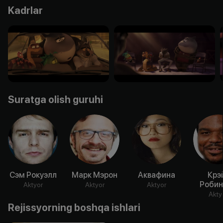
Kadrlar
Suratga olish guruhi
Сэм Рокуэлл
Марк Мэрон
Аквафина
Крэ
Робин
Aktyor
Aktyor
Aktyor
Akty
Rejissyorning boshqa ishlari