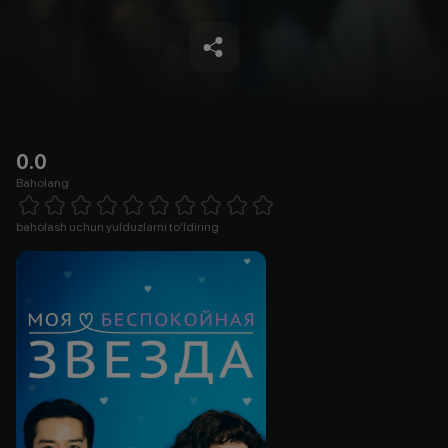
0.0
Baholang
Empty
1 Star
2 Stars
3 Stars
4 Stars
5 Stars
6 Stars
7 Stars
8 Stars
9 Stars
10 Stars
baholash uchun yulduzlarni to'ldiring