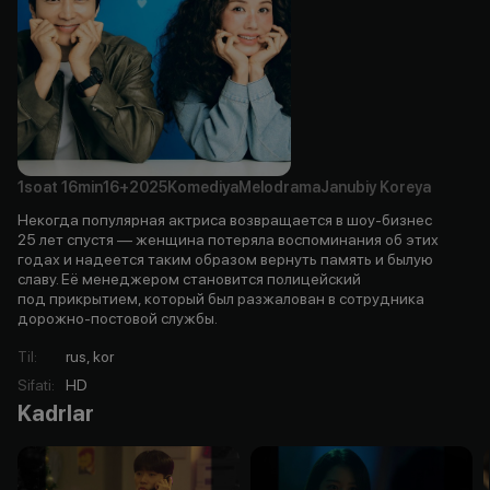
1soat
16min
16+
2025
Komediya
Melodrama
Janubiy Koreya
Некогда популярная актриса возвращается в шоу-бизнес
25 лет спустя — женщина потеряла воспоминания об этих
годах и надеется таким образом вернуть память и былую
славу. Её менеджером становится полицейский
под прикрытием, который был разжалован в сотрудника
дорожно-постовой службы.
Til
:
rus, kor
Sifati
:
HD
Kadrlar