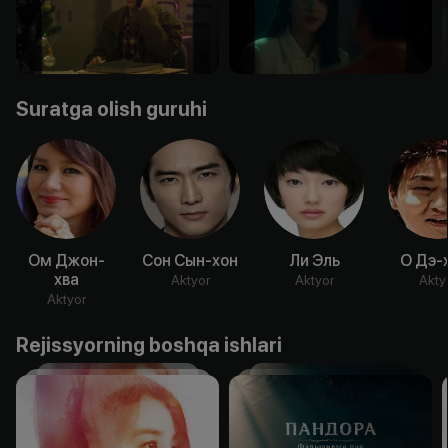
Suratga olish guruhi
Ом Джон-
Сон Сын-хон
Ли Эль
О Дэ-
хва
Aktyor
Aktyor
Akty
Aktyor
Rejissyorning boshqa ishlari