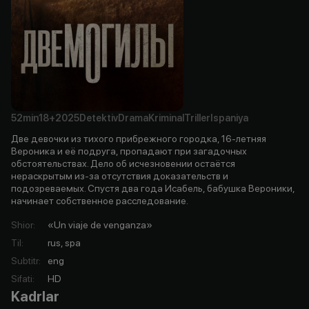
52min
18+
2025
Detektiv
Drama
Kriminal
Triller
Ispaniya
Две девочки из тихого прибрежного городка, 16-летняя
Вероника и её подруга, пропадают при загадочных
обстоятельствах. Дело об исчезновении остаётся
нераскрытым из-за отсутствия доказательств и
подозреваемых. Спустя два года Исабель, бабушка Вероники,
начинает собственное расследование.
Shior
:
«Un viaje de venganza»
Til
:
rus, spa
Subtitr
:
eng
Sifati
:
HD
Kadrlar