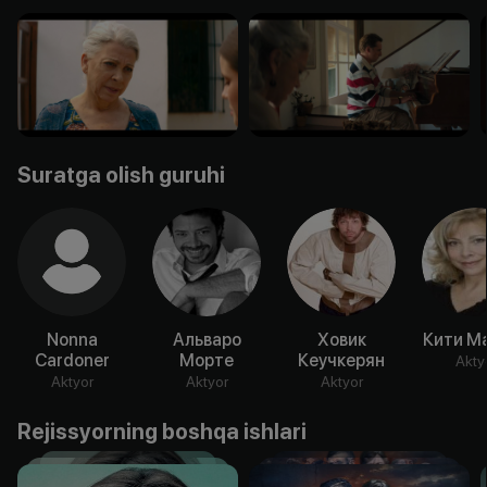
Suratga olish guruhi
Nonna
Альваро
Ховик
Кити М
Cardoner
Морте
Кеучкерян
Akty
Aktyor
Aktyor
Aktyor
Rejissyorning boshqa ishlari