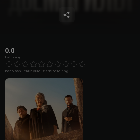
0.0
Baholang
Empty
1 Star
2 Stars
3 Stars
4 Stars
5 Stars
6 Stars
7 Stars
8 Stars
9 Stars
10 Stars
baholash uchun yulduzlarni to'ldiring